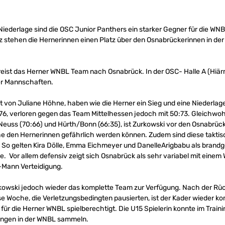
 Niederlage sind die OSC Junior Panthers ein starker Gegner für die W
z stehen die Hernerinnen einen Platz über den Osnabrückerinnen in der
ist das Herner WNBL Team nach Osnabrück. In der OSC- Halle A (Hiärm
er Mannschaften.
rt von Juliane Höhne, haben wie die Herner ein Sieg und eine Niederla
6, verloren gegen das Team Mittelhessen jedoch mit 50:73. Gleichwohl 
en Neuss (70:66) und Hürth/Bonn (66:35), ist Zurkowski vor den Osnabrüc
he den Hernerinnen gefährlich werden können. Zudem sind diese taktisc
So gelten Kira Dölle, Emma Eichmeyer und DanelleArigbabu als brandg
e. Vor allem defensiv zeigt sich Osnabrück als sehr variabel mit einem 
-Mann Verteidigung.
rkowski jedoch wieder das komplette Team zur Verfügung. Nach der Rück
se Woche, die Verletzungsbedingten pausierten, ist der Kader wieder k
e für die Herner WNBL spielberechtigt. Die U15 Spielerin konnte im Trai
rungen in der WNBL sammeln.