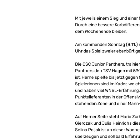
Mit jeweils einem Sieg und einer
Durch eine bessere Korbdifferen
dem Wochenende bleiben.
Am kommenden Sonntag (8.11.) re
Uhr das Spiel zweier ebenbürtig
Die OSC Junior Panthers, trainie
Panthers den TSV Hagen mit 59:7
ist, Herne spielte bis jetzt geg
Spielerinnen sind im Kader, welc
und haben viel WNBL-Erfahrung. 
Punktelieferanten in der Offensiv
stehenden Zone und einer Mann
Auf Herner Seite steht Mario Zu
Gierczak und Julia Heinrichs die
Selina Poljak ist ab dieser Woch
überzeugen und soll bald Erfah