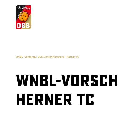
Suchvorschläge
Lorem Ipsum
Dolor Sit
Amet Valputo
WNBL-Vorschau: OSC Junior Panthers – Herner TC
WNBL-Vorscha
Herner TC