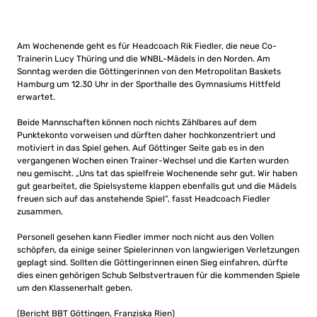
Am Wochenende geht es für Headcoach Rik Fiedler, die neue Co-
Trainerin Lucy Thüring und die WNBL-Mädels in den Norden. Am
Sonntag werden die Göttingerinnen von den Metropolitan Baskets
Hamburg um 12.30 Uhr in der Sporthalle des Gymnasiums Hittfeld
erwartet.
Beide Mannschaften können noch nichts Zählbares auf dem
Punktekonto vorweisen und dürften daher hochkonzentriert und
motiviert in das Spiel gehen. Auf Göttinger Seite gab es in den
vergangenen Wochen einen Trainer-Wechsel und die Karten wurden
neu gemischt. „Uns tat das spielfreie Wochenende sehr gut. Wir haben
gut gearbeitet, die Spielsysteme klappen ebenfalls gut und die Mädels
freuen sich auf das anstehende Spiel“, fasst Headcoach Fiedler
zusammen.
Personell gesehen kann Fiedler immer noch nicht aus den Vollen
schöpfen, da einige seiner Spielerinnen von langwierigen Verletzungen
geplagt sind. Sollten die Göttingerinnen einen Sieg einfahren, dürfte
dies einen gehörigen Schub Selbstvertrauen für die kommenden Spiele
um den Klassenerhalt geben.
(Bericht BBT Göttingen, Franziska Rien)