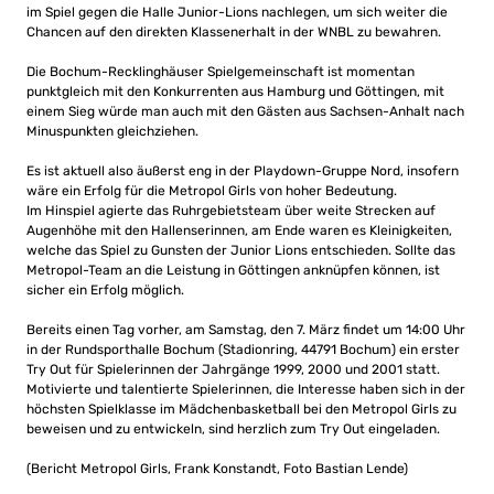
im Spiel gegen die Halle Junior-Lions nachlegen, um sich weiter die
Chancen auf den direkten Klassenerhalt in der WNBL zu bewahren.
Die Bochum-Recklinghäuser Spielgemeinschaft ist momentan
punktgleich mit den Konkurrenten aus Hamburg und Göttingen, mit
einem Sieg würde man auch mit den Gästen aus Sachsen-Anhalt nach
Minuspunkten gleichziehen.
Es ist aktuell also äußerst eng in der Playdown-Gruppe Nord, insofern
wäre ein Erfolg für die Metropol Girls von hoher Bedeutung.
Im Hinspiel agierte das Ruhrgebietsteam über weite Strecken auf
Augenhöhe mit den Hallenserinnen, am Ende waren es Kleinigkeiten,
welche das Spiel zu Gunsten der Junior Lions entschieden. Sollte das
Metropol-Team an die Leistung in Göttingen anknüpfen können, ist
sicher ein Erfolg möglich.
Bereits einen Tag vorher, am Samstag, den 7. März findet um 14:00 Uhr
in der Rundsporthalle Bochum (Stadionring, 44791 Bochum) ein erster
Try Out für Spielerinnen der Jahrgänge 1999, 2000 und 2001 statt.
Motivierte und talentierte Spielerinnen, die Interesse haben sich in der
höchsten Spielklasse im Mädchenbasketball bei den Metropol Girls zu
beweisen und zu entwickeln, sind herzlich zum Try Out eingeladen.
(Bericht Metropol Girls, Frank Konstandt, Foto Bastian Lende)