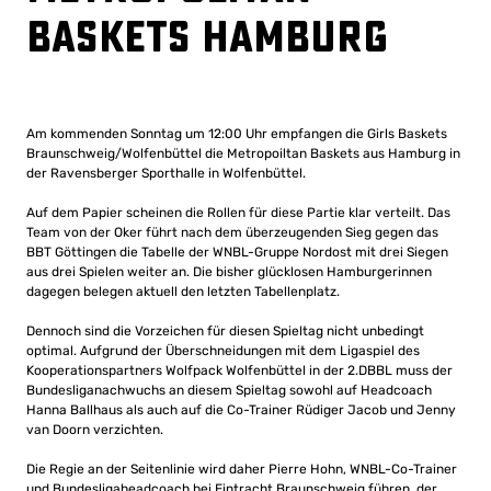
Baskets Hamburg
Am kommenden Sonntag um 12:00 Uhr empfangen die Girls Baskets
Braunschweig/Wolfenbüttel die Metropoiltan Baskets aus Hamburg in
der Ravensberger Sporthalle in Wolfenbüttel.
Auf dem Papier scheinen die Rollen für diese Partie klar verteilt. Das
Team von der Oker führt nach dem überzeugenden Sieg gegen das
BBT Göttingen die Tabelle der WNBL-Gruppe Nordost mit drei Siegen
aus drei Spielen weiter an. Die bisher glücklosen Hamburgerinnen
dagegen belegen aktuell den letzten Tabellenplatz.
Dennoch sind die Vorzeichen für diesen Spieltag nicht unbedingt
optimal. Aufgrund der Überschneidungen mit dem Ligaspiel des
Kooperationspartners Wolfpack Wolfenbüttel in der 2.DBBL muss der
Bundesliganachwuchs an diesem Spieltag sowohl auf Headcoach
Hanna Ballhaus als auch auf die Co-Trainer Rüdiger Jacob und Jenny
van Doorn verzichten.
Die Regie an der Seitenlinie wird daher Pierre Hohn, WNBL-Co-Trainer
und Bundesligaheadcoach bei Eintracht Braunschweig führen, der