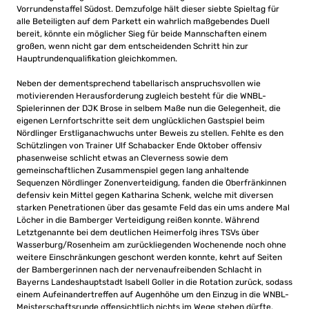
Vorrundenstaffel Südost. Demzufolge hält dieser siebte Spieltag für
alle Beteiligten auf dem Parkett ein wahrlich maßgebendes Duell
bereit, könnte ein möglicher Sieg für beide Mannschaften einem
großen, wenn nicht gar dem entscheidenden Schritt hin zur
Hauptrundenqualifikation gleichkommen.
Neben der dementsprechend tabellarisch anspruchsvollen wie
motivierenden Herausforderung zugleich besteht für die WNBL-
Spielerinnen der DJK Brose in selbem Maße nun die Gelegenheit, die
eigenen Lernfortschritte seit dem unglücklichen Gastspiel beim
Nördlinger Erstliganachwuchs unter Beweis zu stellen. Fehlte es den
Schützlingen von Trainer Ulf Schabacker Ende Oktober offensiv
phasenweise schlicht etwas an Cleverness sowie dem
gemeinschaftlichen Zusammenspiel gegen lang anhaltende
Sequenzen Nördlinger Zonenverteidigung, fanden die Oberfränkinnen
defensiv kein Mittel gegen Katharina Schenk, welche mit diversen
starken Penetrationen über das gesamte Feld das ein ums andere Mal
Löcher in die Bamberger Verteidigung reißen konnte. Während
Letztgenannte bei dem deutlichen Heimerfolg ihres TSVs über
Wasserburg/Rosenheim am zurückliegenden Wochenende noch ohne
weitere Einschränkungen geschont werden konnte, kehrt auf Seiten
der Bambergerinnen nach der nervenaufreibenden Schlacht in
Bayerns Landeshauptstadt Isabell Goller in die Rotation zurück, sodass
einem Aufeinandertreffen auf Augenhöhe um den Einzug in die WNBL-
Meisterschaftsrunde offensichtlich nichts im Wege stehen dürfte.