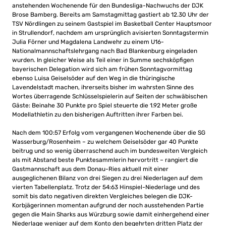
anstehenden Wochenende für den Bundesliga-Nachwuchs der DJK
Brose Bamberg. Bereits am Samstagmittag gastiert ab 12.30 Uhr der
TSV Nördlingen zu seinem Gastspiel im Basketball Center Hauptsmoor
in Strullendorf, nachdem am ursprünglich avisierten Sonntagstermin
Julia Förner und Magdalena Landwehr zu einem U16-
Nationalmannschaftslehrgang nach Bad Blankenburg eingeladen
wurden. In gleicher Weise als Teil einer in Summe sechsköpfigen
bayerischen Delegation wird sich am frühen Sonntagvormittag
ebenso Luisa Geiselsöder auf den Weg in die thüringische
Lavendelstadt machen, ihrerseits bisher im wahrsten Sinne des
Wortes überragende Schlüsselspielerin auf Seiten der schwäbischen
Gäste: Beinahe 30 Punkte pro Spiel steuerte die 1.92 Meter große
Modellathletin zu den bisherigen Auftritten ihrer Farben bei.
Nach dem 100:57 Erfolg vom vergangenen Wochenende über die SG
Wasserburg/Rosenheim – zu welchem Geiselsöder gar 40 Punkte
beitrug und so wenig überraschend auch im bundesweiten Vergleich
als mit Abstand beste Punktesammlerin hervortritt – rangiert die
Gastmannschaft aus dem Donau-Ries aktuell mit einer
ausgeglichenen Bilanz von drei Siegen zu drei Niederlagen auf dem
vierten Tabellenplatz. Trotz der 54:63 Hinspiel-Niederlage und des
somit bis dato negativen direkten Vergleiches belegen die DJK-
Korbjägerinnen momentan aufgrund der noch ausstehenden Partie
gegen die Main Sharks aus Würzburg sowie damit einhergehend einer
Niederlage weniger auf dem Konto den begehrten dritten Platz der