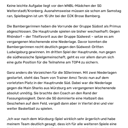
Keine leichte Aufgabe liegt vor den WNBL-Mädchen der SG
Weiterstadt/Kronberg. Ausnahmsweise müssen sie schon am Samstag
ran, Spielbeginn ist um 15 Uhr bei der DJK Brose Bamberg.
Die Bambergerinnen haben die Vorrunde der Gruppe Südost als Primus
abgeschlossen. Die Hauptrunde spielen sie bisher wechselhaft: Gegen
Rhöndorf – der Titelfavorit aus der Gruppe Südwest – setze es am
vergangenen Wochenende eine Niederlage. Davor konnten die
Bambergerinnen recht deutlich gegen den Südwest-Dritten
Ludwigsburg gewinnen. Im dritten Spiel der Hauptrunde, nun gegen
die südhessische Spielgemeinschaft, geht es vor allem darum sich
eine gute Position für die Teilnahme am TOP4 zu sichern.
Ganz anders die Vorzeichen für die SGlerinnen. Mit zwei Niederlagen
gestartet, steht das Team von Trainer Amci Terzic nun auf dem
vorletzten Platz in der Hauptrunde Süd. Dabei war die Niederlage
gegen die Main Sharks aus Würzburg am vergangenen Wochenende
absolut unnötig. Sie brachte den Coach an den Rand der
Fassungslosigkeit. Denn die SG dominierte eine Halbzeit das
Geschehen auf dem Feld, vergaß dann aber in Viertel drei und vier
weiter Basketball zu spielen.
„Ich war nach dem Würzburg-Spiel wirklich sehr ärgerlich und habe
meinem Team deutlich gesagt, dass ich für alle weiteren Spiele eine