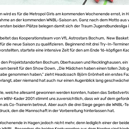
wird es für die Metropol Girls am kommenden Wochenende ernst, in Ha
eilnahme an der kommenden WNBL-Saison an. Ganz nach dem Motto aus v
ersten beiden Plätze belegen damit sich der Traum Jugendbundesliga in 
rbeitet das Kooperationsteam von VfL Astrostars Bochum, New Basket
für die neue Saison zu qualifizieren. Beginnend mit drei Try-In-Termin
rstellten, startete eine intensive Zeit für den am Ende 16-köpfigen Kad
n den Projektstandorten Bochum, Oberhausen und Recklinghausen, ein T
s Team bereit für den Show Down. „Die Mädchen haben einen tollen Jo
gabe genommen haben,“ zieht Headcoach Björn Grönheit ein erstes Fazi
verlangt, aber niemand hat auch nur einen Augenblick lang geschwächel
ele, welche allesamt gewonnen werden konnten, haben das Selbstvertrau
n WBV-Kader 2001 stimmt uns zuversichtlich, dass wir auf dem geford
m als Co-Trainerin betreut. Aber auch die drei Siege gegen die WNBL-T
druck, den die Mannschaft in der Vorbereitung hinterlassen hat.
ochenende in Hagen jedoch nicht mehr, denn lediglich einer der beide
die WNBL. Besonders die beiden Konkurrenten aus dem Norden sind hierb