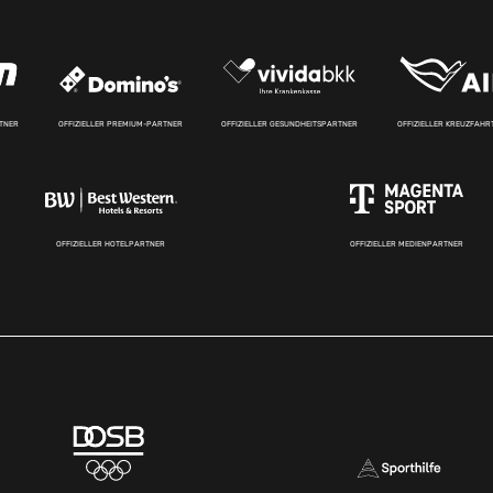
RTNER
OFFIZIELLER PREMIUM-PARTNER
OFFIZIELLER GESUNDHEITSPARTNER
OFFIZIELLER KREUZFAH
OFFIZIELLER HOTELPARTNER
OFFIZIELLER MEDIENPARTNER