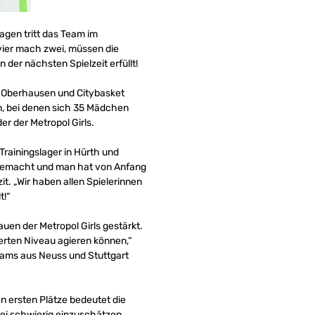
gen tritt das Team im
ier mach zwei, müssen die
der nächsten Spielzeit erfüllt!
 Oberhausen und Citybasket
en, bei denen sich 35 Mädchen
er der Metropol Girls.
rainingslager in Hürth und
b gemacht und man hat von Anfang
t. „Wir haben allen Spielerinnen
t!“
en der Metropol Girls gestärkt.
erten Niveau agieren können,“
eams aus Neuss und Stuttgart
n ersten Plätze bedeutet die
ei schwierig einzuschätzen.