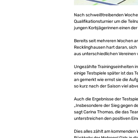
Nach schweißtreibenden Wochen 
Qualifikationsturnier um die T
jungen Korbjägerinnen einen der 
Bereits seit mehreren Wochen a
Recklinghausen hart daran, sich 
aus unterschiedlichen Vereinen vo
Ungezählte Trainingseinheiten i
einige Testspiele später ist da
an gemerkt wie ernst sie die Auf
so kurz nach der Saison viel ab
Auch die Ergebnisse der Testspi
„Insbesondere der Sieg gegen de
sagt Carina Thomas, die das Tea
unterstreichen den positiven Ein
Dies alles zählt am kommenden W
Rückkehr der Metropol Girls in 