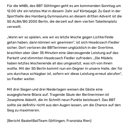
Für die WNBL des BBT Göttingen geht es am kommenden Sonntag um
12.00 Uhr ein letztes Mal in diesem Jahr auf Körbejagd. Zu Gast in der
Sporthalle des Hainberg Gymnasiums an diesem dritten Advent ist die
SG ALBA/BG 2000 Berlin, die derzeit auf dem vierten Tabellenplatz
verweilt.
„Wenn wir so spielen, wie wir es letzte Woche gegen Lichterfelde
getan haben, dann können wir gewinnen“, ist sich Headcoach Fiedler
sicher. Dort verloren die BBTlerinnen unglücklich in der Overtime,
brachten aber über 35 Minuten eine überzeugende Leistung auf das
Parkett und stimmten Headcoach Fiedler zufrieden. „Die Mädels
haben letztes Wochenende all das umgesetzt, was ich von ihnen
wollte. Mit der SG Berlin kommt nun ein Gegner in unsere Halle, der für
uns durchaus schlagbar ist, sofern wir diese Leistung erneut abrufen“,
so Fiedler weiter.
Mit drei Siegen und drei Niederlagen weisen die Gäste eine
ausgeglichene Bilanz auf. Tragende Säule der Berlinerinnen ist
Josephine Abbott, die im Schnitt neun Punkte beisteuert. Das BBT
sollte sie definitiv nicht aus den Augen lassen, um die Chance auf den
Sieg zu maximieren.
(Bericht BasketBallTeam Göttingen, Franziska Rien)