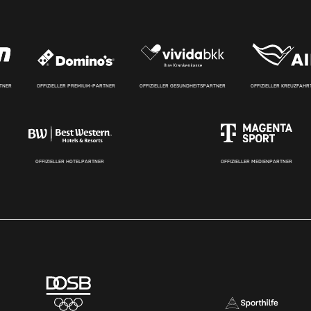
RTNER
OFFIZIELLER PREMIUM-PARTNER
OFFIZIELLER GESUNDHEITSPARTNER
OFFIZIELLER KREUZFAH
OFFIZIELLER HOTELPARTNER
OFFIZIELLER MEDIENPARTNER