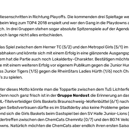
 Riesenschritten in Richtung Playoffs. Die kommenden drei Spieltage w
beim Weg zum TOP4 2018 erspielt und wer den Gang in die Playdowns an
ich. In drei Gruppen stehen sogar absolute Spitzenspiele auf der Agen
noch lange nicht alles entschieden.
das Spiel zwischen dem Herner TC (5/2) und den Metropol Girls (5/1) im 
abhaken und könnte sich mit einem Erfolg in eine glänzende Ausgangspo
udem hat die Partie auch noch Lokalderby-Charakter. Bestätigen möcht
 mit einem weiteren Erfolg vor eigenem Publikum gegen die Junior Hurr
ss Junior Tigers (1/5) gegen die RheinStars Ladies Hürth (1/6) noch Ch
s zu spielen.
er dieses Motto könnte man die Toppartie zwischen dem TuS Lichterfel
. Denn noch ganz frisch ist in der
Gruppe Nordost
die Erinnerung an da
Titelverteidiger Girls Baskets Braunschweig-Wolfenbüttel (6/1) nach 
igen Selbstvertrauen dürfte es im Stadtderby also keine Probleme ge
nd sich die Girls Baskets beim Gastspiel bei den SV Halle Junior-Lions
dertreffen zwischen den ChemCats Chemnitz (0/7) und den BG74 Veilch
owns. Natürlich möchten die ChemCats aber endlich ihren ersten Saiso