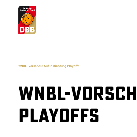
Suchvorschläge
Lorem Ipsum
Dolor Sit
Amet Valputo
WNBL-Vorschau: Auf in Richtung Playoffs
WNBL-Vorscha
Playoffs