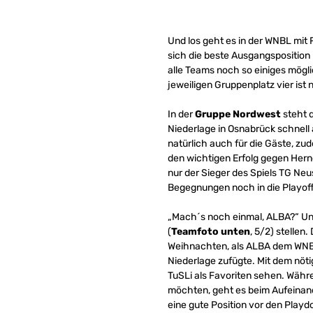
Und los geht es in der WNBL mit
sich die beste Ausgangsposition 
alle Teams noch so einiges mögl
jeweiligen Gruppenplatz vier ist 
In der
Gruppe Nordwest
steht 
Niederlage in Osnabrück schnell 
natürlich auch für die Gäste, z
den wichtigen Erfolg gegen Herne
nur der Sieger des Spiels TG Neu
Begegnungen noch in die Playoff
„Mach´s noch einmal, ALBA?“ Unt
(
Teamfoto unten
, 5/2) stellen
Weihnachten, als ALBA dem WNBL-
Niederlage zufügte. Mit dem nöt
TuSLi als Favoriten sehen. Währe
möchten, geht es beim Aufeinan
eine gute Position vor den Playd