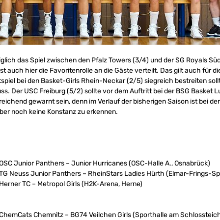
iglich das Spiel zwischen den Pfalz Towers (3/4) und der SG Royals Sü
st auch hier die Favoritenrolle an die Gäste verteilt. Das gilt auch für
stspiel bei den Basket-Girls Rhein-Neckar (2/5) siegreich bestreiten sollt
ss. Der USC Freiburg (5/2) sollte vor dem Auftritt bei der BSG Basket L
reichend gewarnt sein, denn im Verlauf der bisherigen Saison ist bei d
aber noch keine Konstanz zu erkennen.
 OSC Junior Panthers – Junior Hurricanes (OSC-Halle A., Osnabrück)
: TG Neuss Junior Panthers – RheinStars Ladies Hürth (Elmar-Frings-Sp
 Herner TC – Metropol Girls (H2K-Arena, Herne)
: ChemCats Chemnitz – BG74 Veilchen Girls (Sporthalle am Schlossteic