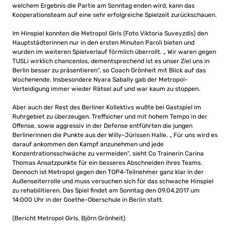
welchem Ergebnis die Partie am Sonntag enden wird, kann das
Kooperationsteam auf eine sehr erfolgreiche Spielzeit zurückschauen.
Im Hinspiel konnten die Metropol Girls (Foto Viktoria Suveyzdis) den
Hauptstädterinnen nur in den ersten Minuten Paroli bieten und
wurden im weiteren Spielverlauf förmlich überrollt. „ Wir waren gegen
TUSLi wirklich chancenlos, dementsprechend ist es unser Ziel uns in
Berlin besser zu präsentieren“, so Coach Grönheit mit Blick auf das
Wochenende. Insbesondere Nyara Sabally gab der Metropol-
Verteidigung immer wieder Rätsel auf und war kaum zu stoppen.
Aber auch der Rest des Berliner Kollektivs wußte bei Gastspiel im
Ruhrgebiet zu überzeugen. Treffsicher und mit hohem Tempo in der
Offense, sowie aggressiv in der Defense entführten die jungen
Berlinerinnen die Punkte aus der Willy-Jürissen Halle. „ Für uns wird es
darauf ankommen den Kampf anzunehmen und jede
Konzentrationsschwäche zu vermeiden“, sieht Co Trainerin Carina
Thomas Ansatzpunkte für ein besseres Abschneiden ihres Teams.
Dennoch ist Metropol gegen den TOP4-Teilnehmer ganz klar in der
Außenseiterrolle und muss versuchen sich für das schwache Hinspiel
zu rehabilitieren. Das Spiel findet am Sonntag den 09.04.2017 um
14:000 Uhr in der Goethe-Oberschule in Berlin statt.
(Bericht Metropol Girls, Björn Grönheit)