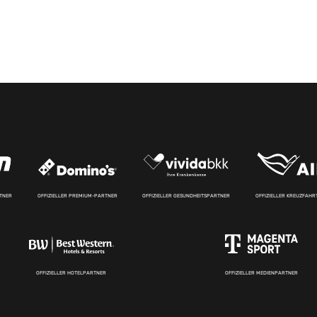
RTNER
OFFIZIELLER PREMIUM-PARTNER
OFFIZIELLER GESUNDHEITSPARTNER
OFFIZIELLER KREUZFAH
OFFIZIELLER HOTELPARTNER
OFFIZIELLER MEDIENPARTNER