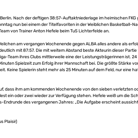
r Berlin. Nach der deftigen 38:57-Auftaktniederlage im heimischen FK
nntag nun bei einem der Titelfavoriten in der Weiblichen Basketball
 Team von Trainer Anton Hefele beim TuS Lichterfelde an.
Veilchen am vergangen Wochenende gegen ALBA alles andere als erfolgre
deutlich mit 87:57. Die mit weitem Abstand beste Akteurin dieser Parti
liga-Team ihres Clubs mittlerweile eine der Leistungsträgerinnen ist. 
 Minuten Spielzeit zum Erfolg ihrer Mannschaft bei. Die größte Stärke von
. Keine Spielerin steht mehr als 25 Minuten auf dem Feld, nur eine ha
auf, dass ihm am kommenden Wochenende von den sieben verletzten od
dest ein oder zwei wieder zur Verfügung stehen. Hefele weiß um die S
s-Endrunde des vergangenen Jahres: „Die Aufgabe erscheint aussichts
s Plaisir)