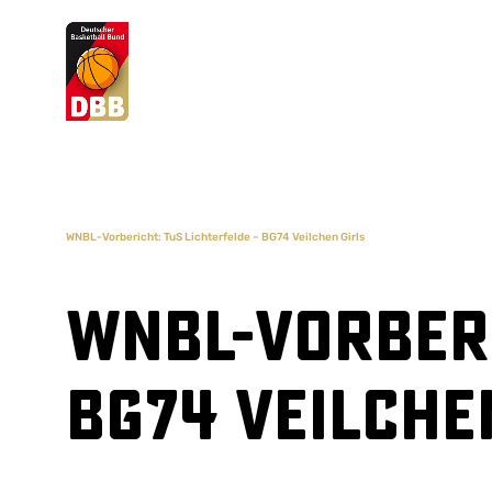
Suchvorschläge
Lorem Ipsum
Dolor Sit
Amet Valputo
WNBL-Vorbericht: TuS Lichterfelde – BG74 Veilchen Girls
WNBL-Vorberi
BG74 Veilche