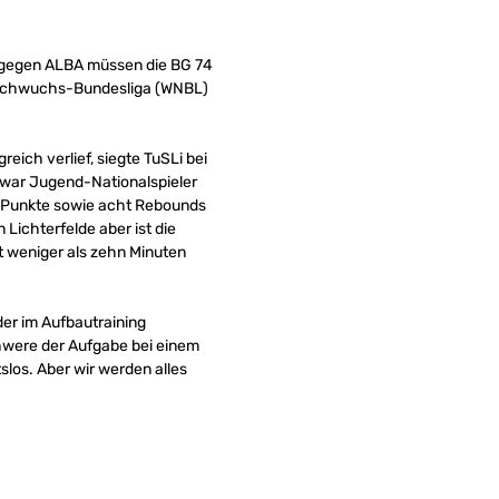
G gegen ALBA müssen die BG 74
-Nachwuchs-Bundesliga (WNBL)
ich verlief, siegte TuSLi bei
e war Jugend-Nationalspieler
24 Punkte sowie acht Rebounds
 Lichterfelde aber ist die
t weniger als zehn Minuten
er im Aufbautraining
chwere der Aufgabe bei einem
los. Aber wir werden alles