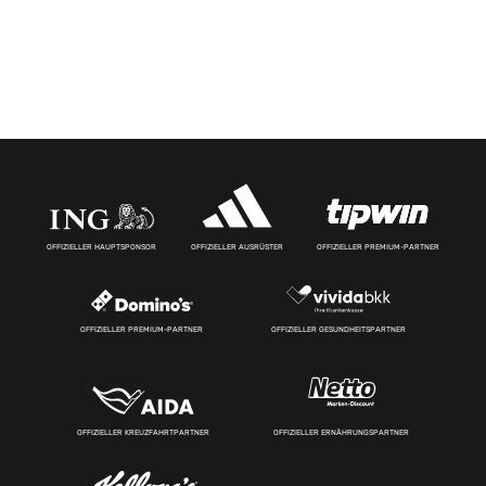
OFFIZIELLER HAUPTSPONSOR
OFFIZIELLER AUSRÜSTER
OFFIZIELLER PREMIUM-PARTNER
OFFIZIELLER PREMIUM-PARTNER
OFFIZIELLER GESUNDHEITSPARTNER
OFFIZIELLER KREUZFAHRTPARTNER
OFFIZIELLER ERNÄHRUNGSPARTNER