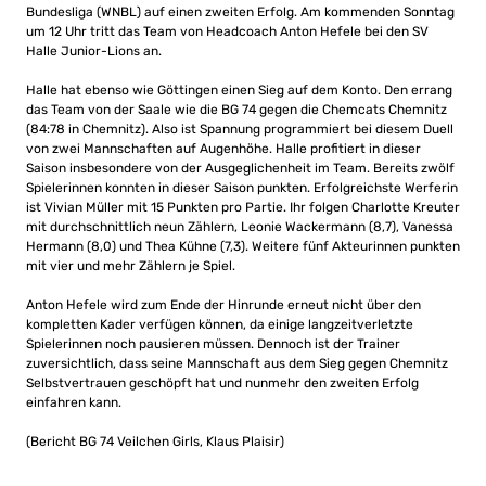
Bundesliga (WNBL) auf einen zweiten Erfolg. Am kommenden Sonntag
um 12 Uhr tritt das Team von Headcoach Anton Hefele bei den SV
Halle Junior-Lions an.
Halle hat ebenso wie Göttingen einen Sieg auf dem Konto. Den errang
das Team von der Saale wie die BG 74 gegen die Chemcats Chemnitz
(84:78 in Chemnitz). Also ist Spannung programmiert bei diesem Duell
von zwei Mannschaften auf Augenhöhe. Halle profitiert in dieser
Saison insbesondere von der Ausgeglichenheit im Team. Bereits zwölf
Spielerinnen konnten in dieser Saison punkten. Erfolgreichste Werferin
ist Vivian Müller mit 15 Punkten pro Partie. Ihr folgen Charlotte Kreuter
mit durchschnittlich neun Zählern, Leonie Wackermann (8,7), Vanessa
Hermann (8,0) und Thea Kühne (7,3). Weitere fünf Akteurinnen punkten
mit vier und mehr Zählern je Spiel.
Anton Hefele wird zum Ende der Hinrunde erneut nicht über den
kompletten Kader verfügen können, da einige langzeitverletzte
Spielerinnen noch pausieren müssen. Dennoch ist der Trainer
zuversichtlich, dass seine Mannschaft aus dem Sieg gegen Chemnitz
Selbstvertrauen geschöpft hat und nunmehr den zweiten Erfolg
einfahren kann.
(Bericht BG 74 Veilchen Girls, Klaus Plaisir)