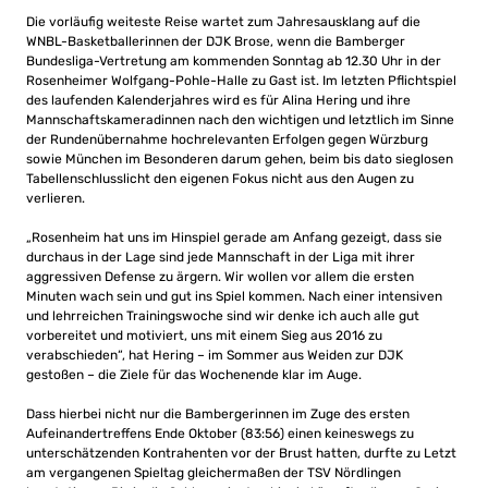
Die vorläufig weiteste Reise wartet zum Jahresausklang auf die
WNBL-Basketballerinnen der DJK Brose, wenn die Bamberger
Bundesliga-Vertretung am kommenden Sonntag ab 12.30 Uhr in der
Rosenheimer Wolfgang-Pohle-Halle zu Gast ist. Im letzten Pflichtspiel
des laufenden Kalenderjahres wird es für Alina Hering und ihre
Mannschaftskameradinnen nach den wichtigen und letztlich im Sinne
der Rundenübernahme hochrelevanten Erfolgen gegen Würzburg
sowie München im Besonderen darum gehen, beim bis dato sieglosen
Tabellenschlusslicht den eigenen Fokus nicht aus den Augen zu
verlieren.
„Rosenheim hat uns im Hinspiel gerade am Anfang gezeigt, dass sie
durchaus in der Lage sind jede Mannschaft in der Liga mit ihrer
aggressiven Defense zu ärgern. Wir wollen vor allem die ersten
Minuten wach sein und gut ins Spiel kommen. Nach einer intensiven
und lehrreichen Trainingswoche sind wir denke ich auch alle gut
vorbereitet und motiviert, uns mit einem Sieg aus 2016 zu
verabschieden“, hat Hering – im Sommer aus Weiden zur DJK
gestoßen – die Ziele für das Wochenende klar im Auge.
Dass hierbei nicht nur die Bambergerinnen im Zuge des ersten
Aufeinandertreffens Ende Oktober (83:56) einen keineswegs zu
unterschätzenden Kontrahenten vor der Brust hatten, durfte zu Letzt
am vergangenen Spieltag gleichermaßen der TSV Nördlingen