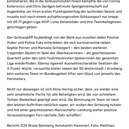
konstatieren. Bis in die Schlussminuten hinein kämpfte die von Corina
Kollarovics und Chris Sardgon betreute Spielgemeinschaft auf
Augenhöhe um ihren ersten Punktspielerfolg der laufenden Saison und
musste sich nach einem aufopferungsvollen Schlussspurt nur knapp
mit 69:77 gegen Liga-MVP Luisa Geiselsöder und ihre Teamkolleginnen
geschlagen geben.
Den Schlusspfiff foulbedingt von der Bank aus mussten dabei Pauline
Huber und Polina Fuks miterleben, die sich kurioserweise neben
Sophie Perner und Manuela Scholzgart – den beiden weiteren
tragenden Säulen im Spiel der Oberbayerinnen – als geschlossenes
Quartett unter den zehn foulintensivsten Spielerinnen der gesamten
Liga wiederfinden. Ebenso ligaweit Ausnahmecharakter besitzen die
3-Punkt-Würfe, versuchte bisher neben der SG Weiterstadt / Kronberg
kein weiteres Team im Bundesgebiet öfter sein Glück von jenseits des
Perimeters.
Nicht nur deswegen ist sich Alina Hering sicher, dass „es wieder eine
sehr ansehnliche Partie für alle Beteiligten wird, die von schnellem
Tempo-Basketball geprägt sein wird. Die Stimmung im Team ist nach
den letzten Auftritten natürlich super, wir wollen den Schwung nutzen
und mit einer geschlossenen Mannschafts-Leistung weiter positive
Voraussetzungen fürs nächste Jahr schaffen.“
Bericht: DJK Brose Bamberg, Konstantin Hammerl, Foto: Matthias