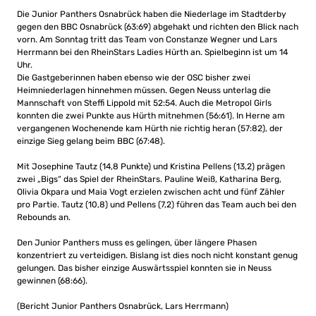
Die Junior Panthers Osnabrück haben die Niederlage im Stadtderby
gegen den BBC Osnabrück (63:69) abgehakt und richten den Blick nach
vorn. Am Sonntag tritt das Team von Constanze Wegner und Lars
Herrmann bei den RheinStars Ladies Hürth an. Spielbeginn ist um 14
Uhr.
Die Gastgeberinnen haben ebenso wie der OSC bisher zwei
Heimniederlagen hinnehmen müssen. Gegen Neuss unterlag die
Mannschaft von Steffi Lippold mit 52:54. Auch die Metropol Girls
konnten die zwei Punkte aus Hürth mitnehmen (56:61). In Herne am
vergangenen Wochenende kam Hürth nie richtig heran (57:82), der
einzige Sieg gelang beim BBC (67:48).
Mit Josephine Tautz (14,8 Punkte) und Kristina Pellens (13,2) prägen
zwei „Bigs“ das Spiel der RheinStars. Pauline Weiß, Katharina Berg,
Olivia Okpara und Maia Vogt erzielen zwischen acht und fünf Zähler
pro Partie. Tautz (10,8) und Pellens (7,2) führen das Team auch bei den
Rebounds an.
Den Junior Panthers muss es gelingen, über längere Phasen
konzentriert zu verteidigen. Bislang ist dies noch nicht konstant genug
gelungen. Das bisher einzige Auswärtsspiel konnten sie in Neuss
gewinnen (68:66).
(Bericht Junior Panthers Osnabrück, Lars Herrmann)