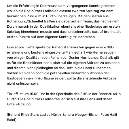
Um die Erfahrung in Oberhausen am vergangenen Sonntag reicher
wollen die RheinStars Ladies an diesem zweiten Spieltag vor dem
heimischen Publikum in Hürth überzeugen. Mit den Gästen aus
Rothenburg/Scheeßel treffen sie dabei auf ein Team, das nach einem
Durchmarsch in der Qualifikation ebenfalls eine Niederlage am ersten
Spieltag hinnehmen musste und das nun seinerseits darauf brennt, die
ersten Punkte auf dem eigenen Konto gutzuschreiben.
Eine solide Trefferquote bei Nahedistanzwürfen gegen eine WNBL-
erfahrene und bestens eingespielte Mannschaft wie Herne zeugen
von einiger Qualität in den Reihen der Junior Hurricanes. Deshalb gilt
es für die Rheinländerinnen, sich auf die eigenen Stärken zu besinnen
und diesmal von Spielbeginn an das Heft in die Hand zu nehmen.
Sollten sich dann noch die potenziellen Distanzschützinnen der
Gastgeberinnen in Wurflaune zeigen, sollte die anstehende Aufgabe
nicht unlösbar sein.
Tip-off ist um 15.00 Uhr in der Sporthalle des EMG in der Bonnstr. 64 in
Hürth. Die RheinStars Ladies freuen sich auf ihre Fans und deren
Unterstützung!
(Bericht RheinStars Ladies Hürth, Sandra Weeger-Elsner, Foto: Halil
Balci)