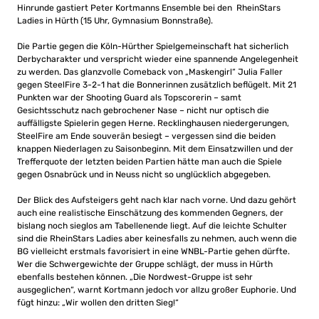
Hinrunde gastiert Peter Kortmanns Ensemble bei den RheinStars
Ladies in Hürth (15 Uhr, Gymnasium Bonnstraße).
Die Partie gegen die Köln-Hürther Spielgemeinschaft hat sicherlich
Derbycharakter und verspricht wieder eine spannende Angelegenheit
zu werden. Das glanzvolle Comeback von „Maskengirl“ Julia Faller
gegen SteelFire 3-2-1 hat die Bonnerinnen zusätzlich beflügelt. Mit 21
Punkten war der Shooting Guard als Topscorerin – samt
Gesichtsschutz nach gebrochener Nase – nicht nur optisch die
auffälligste Spielerin gegen Herne. Recklinghausen niedergerungen,
SteelFire am Ende souverän besiegt – vergessen sind die beiden
knappen Niederlagen zu Saisonbeginn. Mit dem Einsatzwillen und der
Trefferquote der letzten beiden Partien hätte man auch die Spiele
gegen Osnabrück und in Neuss nicht so unglücklich abgegeben.
Der Blick des Aufsteigers geht nach klar nach vorne. Und dazu gehört
auch eine realistische Einschätzung des kommenden Gegners, der
bislang noch sieglos am Tabellenende liegt. Auf die leichte Schulter
sind die RheinStars Ladies aber keinesfalls zu nehmen, auch wenn die
BG vielleicht erstmals favorisiert in eine WNBL-Partie gehen dürfte.
Wer die Schwergewichte der Gruppe schlägt, der muss in Hürth
ebenfalls bestehen können. „Die Nordwest-Gruppe ist sehr
ausgeglichen“, warnt Kortmann jedoch vor allzu großer Euphorie. Und
fügt hinzu: „Wir wollen den dritten Sieg!“