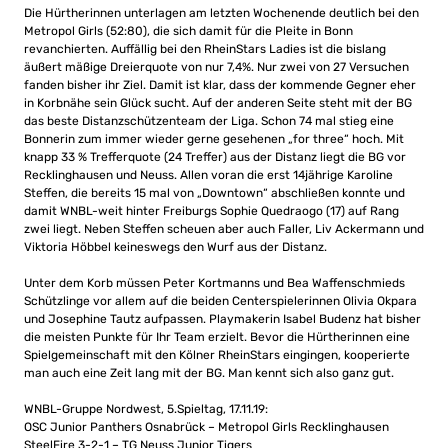
Die Hürtherinnen unterlagen am letzten Wochenende deutlich bei den
Metropol Girls (52:80), die sich damit für die Pleite in Bonn
revanchierten. Auffällig bei den RheinStars Ladies ist die bislang
äußert mäßige Dreierquote von nur 7,4%. Nur zwei von 27 Versuchen
fanden bisher ihr Ziel. Damit ist klar, dass der kommende Gegner eher
in Korbnähe sein Glück sucht. Auf der anderen Seite steht mit der BG
das beste Distanzschützenteam der Liga. Schon 74 mal stieg eine
Bonnerin zum immer wieder gerne gesehenen „for three“ hoch. Mit
knapp 33 % Trefferquote (24 Treffer) aus der Distanz liegt die BG vor
Recklinghausen und Neuss. Allen voran die erst 14jährige Karoline
Steffen, die bereits 15 mal von „Downtown“ abschließen konnte und
damit WNBL-weit hinter Freiburgs Sophie Quedraogo (17) auf Rang
zwei liegt. Neben Steffen scheuen aber auch Faller, Liv Ackermann und
Viktoria Höbbel keineswegs den Wurf aus der Distanz.
Unter dem Korb müssen Peter Kortmanns und Bea Waffenschmieds
Schützlinge vor allem auf die beiden Centerspielerinnen Olivia Okpara
und Josephine Tautz aufpassen. Playmakerin Isabel Budenz hat bisher
die meisten Punkte für Ihr Team erzielt. Bevor die Hürtherinnen eine
Spielgemeinschaft mit den Kölner RheinStars eingingen, kooperierte
man auch eine Zeit lang mit der BG. Man kennt sich also ganz gut.
WNBL-Gruppe Nordwest, 5.Spieltag, 17.11.19:
OSC Junior Panthers Osnabrück – Metropol Girls Recklinghausen
SteelFire 3-2-1 – TG Neuss Junior Tigers