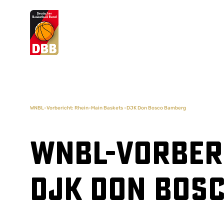
Suchvorschläge
Lorem Ipsum
Dolor Sit
Amet Valputo
WNBL-Vorbericht: Rhein-Main Baskets -DJK Don Bosco Bamberg
WNBL-Vorberi
DJK Don Bos