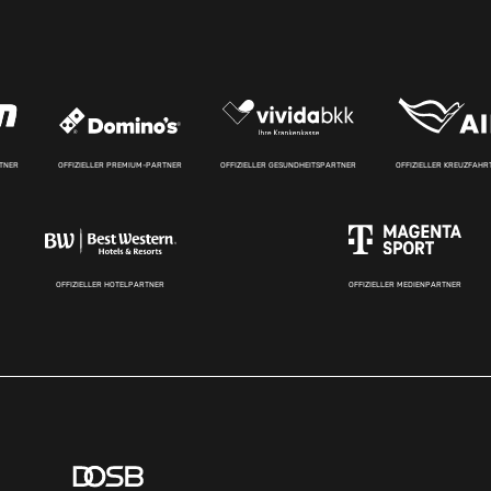
RTNER
OFFIZIELLER PREMIUM-PARTNER
OFFIZIELLER GESUNDHEITSPARTNER
OFFIZIELLER KREUZFAH
OFFIZIELLER HOTELPARTNER
OFFIZIELLER MEDIENPARTNER