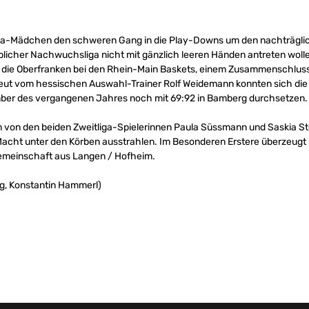
a-Mädchen den schweren Gang in die Play-Downs um den nachträglich
licher Nachwuchsliga nicht mit gänzlich leeren Händen antreten woll
n die Oberfranken bei den Rhein-Main Baskets, einem Zusammenschluss
ut vom hessischen Auswahl-Trainer Rolf Weidemann konnten sich die a
mber des vergangenen Jahres noch mit 69:92 in Bamberg durchsetzen.
em von den beiden Zweitliga-Spielerinnen Paula Süssmann und Saskia St
acht unter den Körben ausstrahlen. Im Besonderen Erstere überzeugt b
lgemeinschaft aus Langen / Hofheim.
g, Konstantin Hammerl)