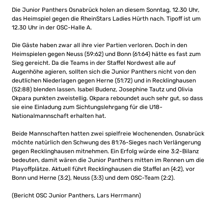
Die Junior Panthers Osnabrück holen an diesem Sonntag, 12.30 Uhr,
das Heimspiel gegen die RheinStars Ladies Hürth nach. Tipoff ist um
12.30 Uhr in der OSC-Halle A.
Die Gäste haben zwar all ihre vier Partien verloren. Doch in den
Heimspielen gegen Neuss (59:62) und Bonn (61:64) hätte es fast zum
Sieg gereicht. Da die Teams in der Staffel Nordwest alle auf
Augenhöhe agieren, sollten sich die Junior Panthers nicht von den
deutlichen Niederlagen gegen Herne (51:72) und in Recklinghausen
(52:88) blenden lassen. Isabel Budenz, Josephine Tautz und Olivia
Okpara punkten zweistellig. Okpara reboundet auch sehr gut, so dass
sie eine Einladung zum Sichtungslehrgang für die U18-
Nationalmannschaft erhalten hat.
Beide Mannschaften hatten zwei spielfreie Wochenenden. Osnabrück
möchte natürlich den Schwung des 81:76-Sieges nach Verlängerung
gegen Recklinghausen mitnehmen. Ein Erfolg würde eine 3:2-Bilanz
bedeuten, damit wären die Junior Panthers mitten im Rennen um die
Playoffplätze. Aktuell führt Recklinghausen die Staffel an (4:2), vor
Bonn und Herne (3:2), Neuss (3:3) und dem OSC-Team (2:2).
(Bericht OSC Junior Panthers, Lars Herrmann)