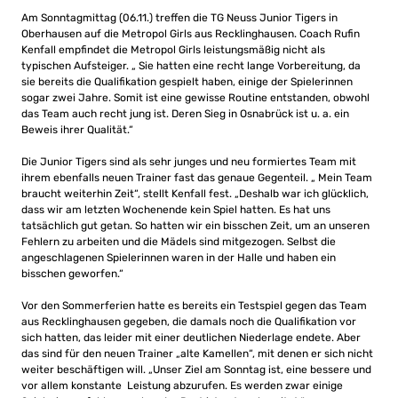
Am Sonntagmittag (06.11.) treffen die TG Neuss Junior Tigers in
Oberhausen auf die Metropol Girls aus Recklinghausen. Coach Rufin
Kenfall empfindet die Metropol Girls leistungsmäßig nicht als
typischen Aufsteiger. „ Sie hatten eine recht lange Vorbereitung, da
sie bereits die Qualifikation gespielt haben, einige der Spielerinnen
sogar zwei Jahre. Somit ist eine gewisse Routine entstanden, obwohl
das Team auch recht jung ist. Deren Sieg in Osnabrück ist u. a. ein
Beweis ihrer Qualität.“
Die Junior Tigers sind als sehr junges und neu formiertes Team mit
ihrem ebenfalls neuen Trainer fast das genaue Gegenteil. „ Mein Team
braucht weiterhin Zeit“, stellt Kenfall fest. „Deshalb war ich glücklich,
dass wir am letzten Wochenende kein Spiel hatten. Es hat uns
tatsächlich gut getan. So hatten wir ein bisschen Zeit, um an unseren
Fehlern zu arbeiten und die Mädels sind mitgezogen. Selbst die
angeschlagenen Spielerinnen waren in der Halle und haben ein
bisschen geworfen.“
Vor den Sommerferien hatte es bereits ein Testspiel gegen das Team
aus Recklinghausen gegeben, die damals noch die Qualifikation vor
sich hatten, das leider mit einer deutlichen Niederlage endete. Aber
das sind für den neuen Trainer „alte Kamellen“, mit denen er sich nicht
weiter beschäftigen will. „Unser Ziel am Sonntag ist, eine bessere und
vor allem konstante Leistung abzurufen. Es werden zwar einige