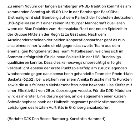
Zu einem Novum der langen Bamberger WNBL-Tradition kommt es am
kommenden Sonntag ab 15.00 Uhr in der Bamberger BasKIDhall.
Erstmalig wird sich Bamberg auf dem Parkett der höchsten deutschen
U18-Spielklasse mit einer reinen Marburger Mannschaft duellieren,
wenn die Blue Dolphins zum Heimspielauftakt der neuen Spielzeit in
der Gruppe Mitte an der Regnitz zu Gast sind. Nach dem
Auseinanderscheiden der beiden Kooperationspartner geht es nun
also binnen einer Woche direkt gegen das zweite Team aus dem
ehemaligen Konglomerat des Team Mittelhessen, welches sich im
Sommer erfolgreich für die neue Spielzeit in der U18-Bundesliga
qualifizieren konnte. Dass dies keineswegs unberechtigt erfolgte,
verdeutlicht ebenso der erste Punktspielerfolg am zurückliegenden
Wochenende gegen das ebenso hoch gehandelte Team der Rhein-Main
Baskets (62:52), bei welchem vor allem Annika Krusche mit 16 Punkten
sowie die aus früheren Meisterschaftsrunden bekannte Lisa Kiefer mit
einer Effektivität von 28 zu überzeugen wusste. Für die DJK-Mädchen
wird es in erster Linie darum gehen, an die abgesehen einer kurzen
Schwächephase nach der Halbzeit insgesamt positiv stimmenden
Leistungen des letzten Auftritts in Grünberg anzuknüpfen.
(Bericht: DJK Don Bosco Bamberg, Konstatin Hammerl)