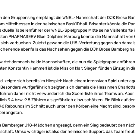
 um den Gruppensieg empfängt die WNBL-Mannschaft der DJK Brose B
ittelhessen in der heimischen BasKIDhall. Brisanter könnte die Partie
ktuelle Tabellenführer der WNBL-Spielgruppe Mitte seine Visitenkarte 
en PHARMASERV Blue Dolphins Marburg konnte die Mannschaft von Ch
r sich verbuchen. Zuletzt gewann die U18-Vertretung gegen den damals
ochenende ebenfalls das Nachsehen gegen die DJK Brose Bamberg ha
wartet demnach beide Mannschaften, die nun die Spielgruppe anführen.
n Konstantin Hammerl ist die Mission klar: Siegen für den Einzug in di
d, zeigte sich bereits im Hinspiel: Nach einem intensiven Spiel unterla
 Besonders wurfgefährlich zeigten sich damals die Hessinnen Charlotte 
 führen daher nicht verwunderlich die Scorerliste ihres Teams an. Abe
tlich 9.4 bzw. 9.8 Zählern als gefährlich einzuschätzen. Ein Blick auf 
46 Rebounds im Schnitt auch unter den Körben eine Macht sind, beso
bei angetan.
r die Bamberger U18-Mädchen angesagt, denn ein Sieg bedeutet den näch
schaft. Umso wichtiger ist also der heimische Support, das Team freut 