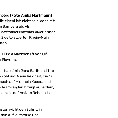
amberg
(Foto Anika Hartmann)
 eigentlich nicht sein, denn mit
in Bamberg ab. Als
eftrainer Matthias Alver bisher
 Zweitplatzierten Rhein-Main
tten.
 Für die Mannschaft von Ulf
e Playoffs.
gen Kapitänin Jana Barth und ihre
Kohl und Marie Reichert, die 17
r auch auf Michaela Kucera und
den Teamvergleich zeigt außerdem,
nders die defensiven Rebounds
sten wichtigen Schritt in
sich auf lautstarke und