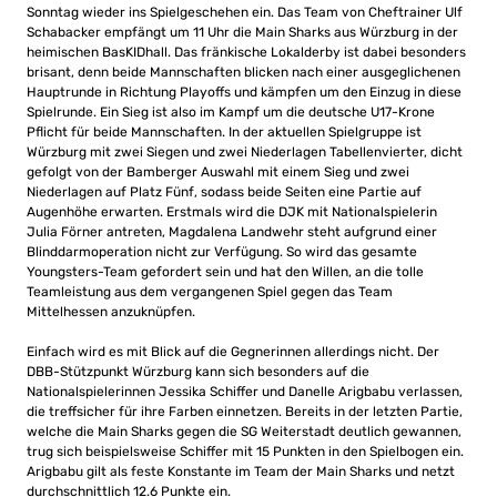
Sonntag wieder ins Spielgeschehen ein. Das Team von Cheftrainer Ulf
Schabacker empfängt um 11 Uhr die Main Sharks aus Würzburg in der
heimischen BasKIDhall. Das fränkische Lokalderby ist dabei besonders
brisant, denn beide Mannschaften blicken nach einer ausgeglichenen
Hauptrunde in Richtung Playoffs und kämpfen um den Einzug in diese
Spielrunde. Ein Sieg ist also im Kampf um die deutsche U17-Krone
Pflicht für beide Mannschaften. In der aktuellen Spielgruppe ist
Würzburg mit zwei Siegen und zwei Niederlagen Tabellenvierter, dicht
gefolgt von der Bamberger Auswahl mit einem Sieg und zwei
Niederlagen auf Platz Fünf, sodass beide Seiten eine Partie auf
Augenhöhe erwarten. Erstmals wird die DJK mit Nationalspielerin
Julia Förner antreten, Magdalena Landwehr steht aufgrund einer
Blinddarmoperation nicht zur Verfügung. So wird das gesamte
Youngsters-Team gefordert sein und hat den Willen, an die tolle
Teamleistung aus dem vergangenen Spiel gegen das Team
Mittelhessen anzuknüpfen.
Einfach wird es mit Blick auf die Gegnerinnen allerdings nicht. Der
DBB-Stützpunkt Würzburg kann sich besonders auf die
Nationalspielerinnen Jessika Schiffer und Danelle Arigbabu verlassen,
die treffsicher für ihre Farben einnetzen. Bereits in der letzten Partie,
welche die Main Sharks gegen die SG Weiterstadt deutlich gewannen,
trug sich beispielsweise Schiffer mit 15 Punkten in den Spielbogen ein.
Arigbabu gilt als feste Konstante im Team der Main Sharks und netzt
durchschnittlich 12.6 Punkte ein.