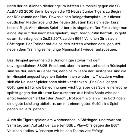
Nach der deutlichen Niederlage im letzten Heimspiel gegen die SG
ALBA/BG 2000 Berlin belegen die TG Neuss Junior Tigers zu Beginn
der Rückrunde der Play-Downs einen Relegationsplatz. „Mit dieser
deutlichen Niederlage und der neuen Situation hat sich jeder kurz
beschäftigt. Aber dieses Spiel ist bereits abgehakt. Der Fokus liegt nun
eindeutig auf den nächsten Spielen“, sagt Coach Rufin Kenfall. So geht
es am Sonntag, dem 26.03.2017, zu den BG74 Veilchen Girls nach
Göttingen. Der Trainer hat die beiden letzten Wochen dazu genutzt,
neben dem Training seine junge Mannschaft wieder aufzubauen.
Das Hinspiel gewannen die Junior Tigers zwar mit dem
unvergesslichem 38:28-Endstand, aber im bevorstehenden Rückspiel
sind sie der klare Außenseiter, denn beim Team der Gastgeber sind die
im Hinspiel angeschlagenen Spielerinnen wieder fit. Trotzdem wollen
sich die Neusser Spielerinnen nicht verstecken. „Das Spiel gegen
Göttingen ist für die Berechnungen wichtig, aber das Spiel eine Woche
später gegen den direkten Konkurrenten aus Halle/Saale wird das
entscheidende“, erklärt der Coach. „Trotzdem wollen wir in Göttingen
eine gute Leistung abliefern, um mit einem guten Gefühl ins Spiel
gegen Halle zu gehen.“
Auch die Tigers spielen am Wochenende in Göttingen, und zwar am
Samstag zum Auftakt der zweiten DBBL Play-Offs gegen die BG74
Veilchen Ladies. Wünschen wir beiden Teams viel Erfolg!