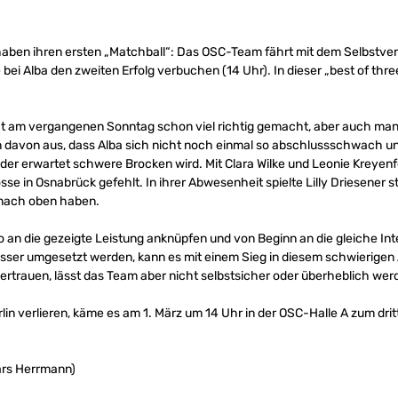
haben ihren ersten „Matchball“: Das OSC-Team fährt mit dem Selbstve
ei Alba den zweiten Erfolg verbuchen (14 Uhr). In dieser „best of thr
t am vergangenen Sonntag schon viel richtig gemacht, aber auch ma
 davon aus, dass Alba sich nicht noch einmal so abschlussschwach un
l der erwartet schwere Brocken wird. Mit Clara Wilke und Leonie Kreye
sse in Osnabrück gefehlt. In ihrer Abwesenheit spielte Lilly Driesener 
 nach oben haben.
 an die gezeigte Leistung anknüpfen und von Beginn an die gleiche Int
er umgesetzt werden, kann es mit einem Sieg in diesem schwierigen 
vertrauen, lässt das Team aber nicht selbstsicher oder überheblich wer
rlin verlieren, käme es am 1. März um 14 Uhr in der OSC-Halle A zum drit
ars Herrmann)