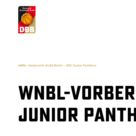
Suchvorschläge
Lorem Ipsum
Dolor Sit
Amet Valputo
WNBL-Vorbericht: ALBA Berlin – OSC Junior Panthers
WNBL-Vorberi
Junior Pant