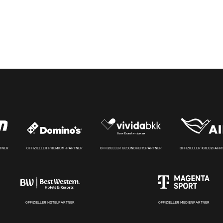
RTNER
OFFIZIELLER PREMIUM-PARTNER
OFFIZIELLER GESUNDHEITSPARTNER
OFFIZIELLER KREUZFAH
OFFIZIELLER HOTELPARTNER
OFFIZIELLER MEDIENPARTNER