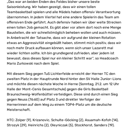
„Das war an beiden Enden des Feldes bisher unsere beste
Saisonleistung. Wir haben gezeigt, dass wir einen tollen
Teambasketball spielen und alle Mädels haben offensiv Verantwortung
übernommen. In jedem Viertel hat eine andere Spielerin das Team am
offensiven Ende geführt. Auch defensiv haben wir über weite Strecken
einen tollen Job gemacht. Es gibt aber vor allem dort noch eine Menge
Baustellen, die wir schnellstmöglich beheben wollen und auch müssen.
In Anbetracht der Tatsache, dass wir aufgrund der kleinen Rotation
etwas an Aggressivität eingebüßt haben, stimmt mich positiv, dass wir
noch mehr Druck aufbauen können, wenn sich unser Lazarett mal
wieder lichten sollte. Ich bin grundlegend zufrieden, aber jedem ist
bewusst, dass dieses Spiel nur ein kleiner Schritt war“, so Headcoach
Mario Zurkowski nach dem Spiel.
Mit diesem Sieg gegen TuS Lichterfelde erreicht der Herner TC den
zweiten Platz in der Hauptrunde Nord hinter den SV Halle Junior-Lions
und möchte diesen nächste Woche in Herne (Sonntag, 21.2. um 12 Uhr
Halle der Mont-Cenis Gesamtschule) gegen die Girls Basketball
Braunschweig-Wolfenbüttel verteidigen. Diese sind durch einen Sieg
gegen Neuss (76:60) auf Platz 3 und direkter Verfolger der
Hernerinnen auf dem Weg zu einem TOP4-Platz um die deutsche
Meisterschaft.
HTC: Zolper (9), Krizanovic, Schulte-Göcking (2), Asuamah-Kofoh (14),
Strozyk (29), Heinrichs (2), Oleyniczak (5), Stockhorst, Sanders (19).