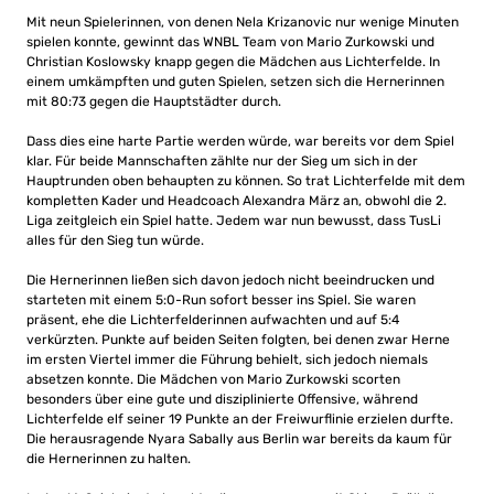
Mit neun Spielerinnen, von denen Nela Krizanovic nur wenige Minuten
spielen konnte, gewinnt das WNBL Team von Mario Zurkowski und
Christian Koslowsky knapp gegen die Mädchen aus Lichterfelde. In
einem umkämpften und guten Spielen, setzen sich die Hernerinnen
mit 80:73 gegen die Hauptstädter durch.
Dass dies eine harte Partie werden würde, war bereits vor dem Spiel
klar. Für beide Mannschaften zählte nur der Sieg um sich in der
Hauptrunden oben behaupten zu können. So trat Lichterfelde mit dem
kompletten Kader und Headcoach Alexandra März an, obwohl die 2.
Liga zeitgleich ein Spiel hatte. Jedem war nun bewusst, dass TusLi
alles für den Sieg tun würde.
Die Hernerinnen ließen sich davon jedoch nicht beeindrucken und
starteten mit einem 5:0-Run sofort besser ins Spiel. Sie waren
präsent, ehe die Lichterfelderinnen aufwachten und auf 5:4
verkürzten. Punkte auf beiden Seiten folgten, bei denen zwar Herne
im ersten Viertel immer die Führung behielt, sich jedoch niemals
absetzen konnte. Die Mädchen von Mario Zurkowski scorten
besonders über eine gute und disziplinierte Offensive, während
Lichterfelde elf seiner 19 Punkte an der Freiwurflinie erzielen durfte.
Die herausragende Nyara Sabally aus Berlin war bereits da kaum für
die Hernerinnen zu halten.