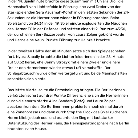
In der 14. Spielminute brachte diese zusammen mit Chiara Dröll die
Mannschaft von Lichterfelde in Führung, ehe zwei Dreier von der
starkspielenden Sera Asuamah-Kofoh in den letzten Sekunden der 24-
Sekundenuhr die Hernerinnen wieder in Führung brachten. Beim
Spielstand von 34:34 in der 19. Spielminute explodierten die Mädchen
des Herner TC in der Defense und setzten einen 11:2-Run zum 45:36,
der durch einen 3er-Buzzerbeater von Laura Zolper gekrönt wurde
und Herne eine Neun-Punkte Führung zur Halbzeit brachte.
In der zweiten Hälfte der 40 Minuten setze sich das Spielgeschehen
fort. Nyara Sabally brachte die Lichterfelderinnen in der 25. Minute
auf 50:52 heran, ehe Jenny Strozyk mit einem Zweier und einem
Dreier den Hernerinnen wieder etwas Luft verschaffte. Der
Schlagabtausch wurde offen weitergeführt und beide Mannschaften
schenkten sich nichts.
Das letzte Viertel sollte die Entscheidung bringen. Die Berlinerinnen
verkürzten sofort auf drei Punkte Differenz, ehe sich die Hernerinnen
durch die enorm starke Alina Sanders
(Foto)
und Laura Zolper
absetzen konnten. Die Berlinerinnen probierten noch einmal durch
eine Zonenpresse und dann durch Stop the Clock das Spiel zu drehen.
Herne blieb jedoch cool und brachte den Sieg mit lautstarker
Unterstützung der Herner Fans, die Heimspielatmosphäre nach Berlin
brachten, nach Hause.