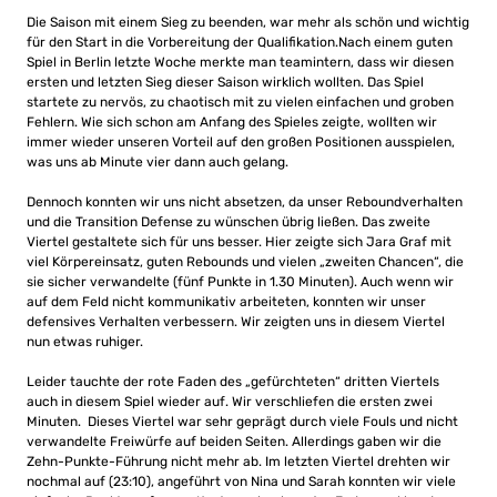
Die Saison mit einem Sieg zu beenden, war mehr als schön und wichtig
für den Start in die Vorbereitung der Qualifikation.Nach einem guten
Spiel in Berlin letzte Woche merkte man teamintern, dass wir diesen
ersten und letzten Sieg dieser Saison wirklich wollten. Das Spiel
startete zu nervös, zu chaotisch mit zu vielen einfachen und groben
Fehlern. Wie sich schon am Anfang des Spieles zeigte, wollten wir
immer wieder unseren Vorteil auf den großen Positionen ausspielen,
was uns ab Minute vier dann auch gelang.
Dennoch konnten wir uns nicht absetzen, da unser Reboundverhalten
und die Transition Defense zu wünschen übrig ließen. Das zweite
Viertel gestaltete sich für uns besser. Hier zeigte sich Jara Graf mit
viel Körpereinsatz, guten Rebounds und vielen „zweiten Chancen“, die
sie sicher verwandelte (fünf Punkte in 1.30 Minuten). Auch wenn wir
auf dem Feld nicht kommunikativ arbeiteten, konnten wir unser
defensives Verhalten verbessern. Wir zeigten uns in diesem Viertel
nun etwas ruhiger.
Leider tauchte der rote Faden des „gefürchteten“ dritten Viertels
auch in diesem Spiel wieder auf. Wir verschliefen die ersten zwei
Minuten. Dieses Viertel war sehr geprägt durch viele Fouls und nicht
verwandelte Freiwürfe auf beiden Seiten. Allerdings gaben wir die
Zehn-Punkte-Führung nicht mehr ab. Im letzten Viertel drehten wir
nochmal auf (23:10), angeführt von Nina und Sarah konnten wir viele