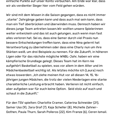
einfache Punkte auf unser Konto verbuchen. Am Ende war klar, dass
wir als verdienter Sieger hier vom Feld gehen würden.
Wir sind mit dem Wissen in die Saison gegangen, dass es nicht immer
„starke“ Jahrgänge geben kann und dass auch mal sein kann, dass
man ein Tief überbrücken und überwinden muss. Dennoch haben wir
dieses junge Team antreten lassen.Wir wollten unsere Spielerinnen
weiter entwickeln und das ist auch gelungen, auch wenn man fast
alles verloren hat. Sei es, dass eine Samer durch viel Praxis nun
bessere Entscheidungen treffen kann, dass eine Nina gelernt hat
Verantwortung zu übernehmen oder dass eine Charly nun um ihre
Stärken weiß, um drei Beispiele zu nennen. Für die Zukunft, in höheren
Ligen oder für das nächste mögliche WNBL-Jahr, haben wir eine
kämpferische Grundlage gelegt. Dieses Team hat im Kern nie
aufgehört Basketball zu spielen, was vor allem in dem Alter und im
Mädchenbasketball wichtig ist. Als letztes möchte ich (Laura) noch
etwas loswerden: „Ich ziehe meinen Hut vor all diesen 14, 15, 16-
jährigen jungen Mädchen, die trotz der vielen Niederlagen eine starke
charakterliche Leistung erbracht haben. Verlieren ist nicht einfach,
aber aufgeben war für euch keine Option. Seid stolz auf euch und
schaut in die Zukunft.“
Für den TSV spielten: Charlotte Cramer, Caterina Schneider (21),
Samer Uso (9), Jara Graf (7). Kaja Scheller (8), Michelle Zahner-
Gothen, Paula Thurn, Sarah Polleros (22), Kim Franze (6), Ceren Ismail.