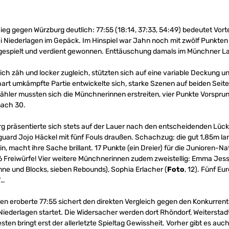
ieg gegen Würzburg deutlich: 77:55 (18:14, 37:33, 54:49) bedeutet Vorte
ei Niederlagen im Gepäck. Im Hinspiel war Jahn noch mit zwölf Punkten
er gespielt und verdient gewonnen. Enttäuschung damals im Münchner La
ich zäh und locker zugleich, stützten sich auf eine variable Deckung 
hart umkämpfte Partie entwickelte sich, starke Szenen auf beiden Seite
hler mussten sich die Münchnerinnen erstreiten, vier Punkte Vorspru
nach 30.
rg präsentierte sich stets auf der Lauer nach den entscheidenden Lü
guard Jojo Häckel mit fünf Fouls draußen. Schachzug: die gut 1,85m l
 macht ihre Sache brillant. 17 Punkte (ein Dreier) für die Junioren-Na
6 Freiwürfe! Vier weitere Münchnerinnen zudem zweistellig: Emma Jesse
nne und Blocks, sieben Rebounds), Sophia Erlacher (
Foto
, 12). Fünf E
“…
uten eroberte 77:55 sichert den direkten Vergleich gegen den Konkurrent
 Niederlagen startet. Die Widersacher werden dort Rhöndorf, Weitersta
ten bringt erst der allerletzte Spieltag Gewissheit. Vorher gibt es au