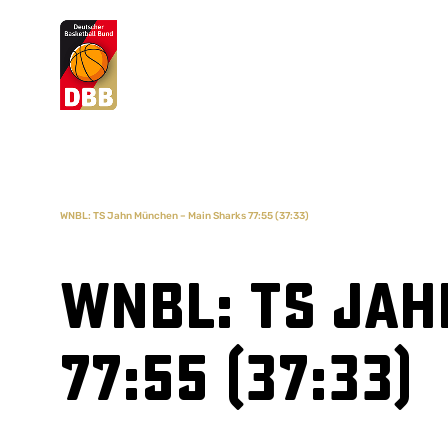
Suchvorschläge
Lorem Ipsum
Dolor Sit
Amet Valputo
WNBL: TS Jahn München – Main Sharks 77:55 (37:33)
WNBL: TS Jah
77:55 (37:33)