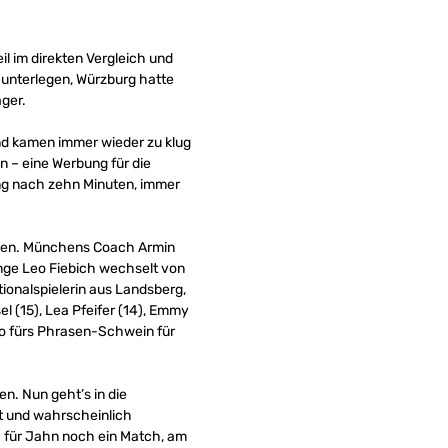
il im direkten Vergleich und
 unterlegen, Würzburg hatte
ger.
und kamen immer wieder zu klug
n – eine Werbung für die
ng nach zehn Minuten, immer
cken. Münchens Coach Armin
ange Leo Fiebich wechselt von
tionalspielerin aus Landsberg,
l (15), Lea Pfeifer (14), Emmy
uro fürs Phrasen-Schwein für
en. Nun geht’s in die
dt und wahrscheinlich
ch für Jahn noch ein Match, am