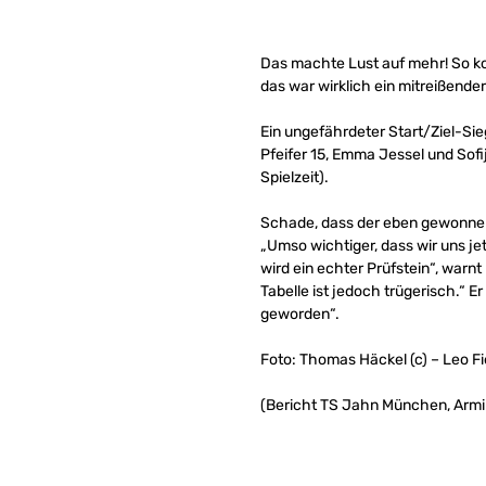
Das machte Lust auf mehr! So kon
das war wirklich ein mitreißende
Ein ungefährdeter Start/Ziel-Sieg
Pfeifer 15, Emma Jessel und Sofij
Spielzeit).
Schade, dass der eben gewonnen
„Umso wichtiger, dass wir uns je
wird ein echter Prüfstein“, warnt
Tabelle ist jedoch trügerisch.“ E
geworden“.
Foto: Thomas Häckel (c) – Leo Fi
(Bericht TS Jahn München, Armi