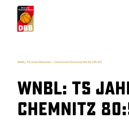
Suchvorschläge
Lorem Ipsum
Dolor Sit
Amet Valputo
WNBL: TS Jahn München – ChemCats Chemnitz 80:52 (39:23)
WNBL: TS Ja
Chemnitz 80: