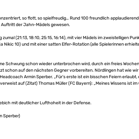
zentriert, so flott, so spielfreudig… Rund 100 freundlich applaudiere
r Auftritt der Jahn-Mädels gewesen.
 zumal (21:13, 18:10, 25:15, 16:14), mit vier Mädels im zweistelligen Pun
a Nikic 10) und mit einer satten Elfer-Rotation (alle Spielerinnen erhie
e Schwung schon wieder unterbrochen wird, durch ein freies Wochene
tzt schon auf den nächsten Gegner vorbereiten. Nördlingen hat wie wir
 Headcoach Armin Sperber. „Für’s erste ist ein bisschen Feiern erlaubt, d
r verweist auf (Zitat) Thomas Müller (FC Bayern): „Meines Wissens ist i
ebich mit deutlicher Lufthoheit in der Defense.
n Sperber)