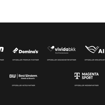
RTNER
OFFIZIELLER PREMIUM-PARTNER
OFFIZIELLER GESUNDHEITSPARTNER
OFFIZIELLER KREUZFAH
OFFIZIELLER HOTELPARTNER
OFFIZIELLER MEDIENPARTNER