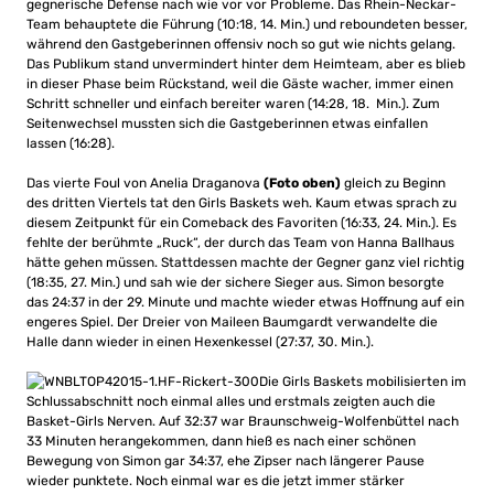
gegnerische Defense nach wie vor vor Probleme. Das Rhein-Neckar-
Team behauptete die Führung (10:18, 14. Min.) und reboundeten besser,
während den Gastgeberinnen offensiv noch so gut wie nichts gelang.
Das Publikum stand unvermindert hinter dem Heimteam, aber es blieb
in dieser Phase beim Rückstand, weil die Gäste wacher, immer einen
Schritt schneller und einfach bereiter waren (14:28, 18. Min.). Zum
Seitenwechsel mussten sich die Gastgeberinnen etwas einfallen
lassen (16:28).
Das vierte Foul von Anelia Draganova
(Foto oben)
gleich zu Beginn
des dritten Viertels tat den Girls Baskets weh. Kaum etwas sprach zu
diesem Zeitpunkt für ein Comeback des Favoriten (16:33, 24. Min.). Es
fehlte der berühmte „Ruck“, der durch das Team von Hanna Ballhaus
hätte gehen müssen. Stattdessen machte der Gegner ganz viel richtig
(18:35, 27. Min.) und sah wie der sichere Sieger aus. Simon besorgte
das 24:37 in der 29. Minute und machte wieder etwas Hoffnung auf ein
engeres Spiel. Der Dreier von Maileen Baumgardt verwandelte die
Halle dann wieder in einen Hexenkessel (27:37, 30. Min.).
Die Girls Baskets mobilisierten im
Schlussabschnitt noch einmal alles und erstmals zeigten auch die
Basket-Girls Nerven. Auf 32:37 war Braunschweig-Wolfenbüttel nach
33 Minuten herangekommen, dann hieß es nach einer schönen
Bewegung von Simon gar 34:37, ehe Zipser nach längerer Pause
wieder punktete. Noch einmal war es die jetzt immer stärker