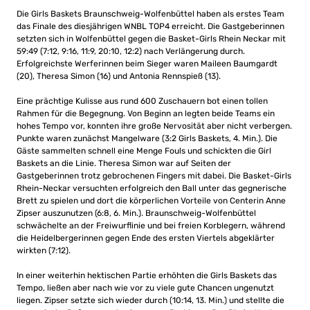
Die Girls Baskets Braunschweig-Wolfenbüttel haben als erstes Team
das Finale des diesjährigen WNBL TOP4 erreicht. Die Gastgeberinnen
setzten sich in Wolfenbüttel gegen die Basket-Girls Rhein Neckar mit
59:49 (7:12, 9:16, 11:9, 20:10, 12:2) nach Verlängerung durch.
Erfolgreichste Werferinnen beim Sieger waren Maileen Baumgardt
(20), Theresa Simon (16) und Antonia Rennspieß (13).
Eine prächtige Kulisse aus rund 600 Zuschauern bot einen tollen
Rahmen für die Begegnung. Von Beginn an legten beide Teams ein
hohes Tempo vor, konnten ihre große Nervosität aber nicht verbergen.
Punkte waren zunächst Mangelware (3:2 Girls Baskets, 4. Min.). Die
Gäste sammelten schnell eine Menge Fouls und schickten die Girl
Baskets an die Linie. Theresa Simon war auf Seiten der
Gastgeberinnen trotz gebrochenen Fingers mit dabei. Die Basket-Girls
Rhein-Neckar versuchten erfolgreich den Ball unter das gegnerische
Brett zu spielen und dort die körperlichen Vorteile von Centerin Anne
Zipser auszunutzen (6:8, 6. Min.). Braunschweig-Wolfenbüttel
schwächelte an der Freiwurflinie und bei freien Korblegern, während
die Heidelbergerinnen gegen Ende des ersten Viertels abgeklärter
wirkten (7:12).
In einer weiterhin hektischen Partie erhöhten die Girls Baskets das
Tempo, ließen aber nach wie vor zu viele gute Chancen ungenutzt
liegen. Zipser setzte sich wieder durch (10:14, 13. Min.) und stellte die