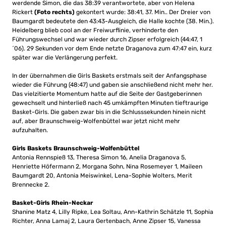
werdende Simon, die das 38:39 verantwortete, aber von Helena
Rickert
(Foto rechts)
gekontert wurde: 38:41, 37. Min.. Der Dreier von
Baumgardt bedeutete den 43:43-Ausgleich, die Halle kochte (38. Min.).
Heidelberg blieb cool an der Freiwurflinie, verhinderte den
Führungswechsel und war wieder durch Zipser erfolgreich (44:47, 1
´06). 29 Sekunden vor dem Ende netzte Draganova zum 47:47 ein, kurz
später war die Verlängerung perfekt.
In der übernahmen die Girls Baskets erstmals seit der Anfangsphase
wieder die Führung (48:47) und gaben sie anschließend nicht mehr her.
Das vielzitierte Momentum hatte auf die Seite der Gastgeberinnen
gewechselt und hinterließ nach 45 umkämpften Minuten tieftraurige
Basket-Girls. Die gaben zwar bis in die Schlusssekunden hinein nicht
auf, aber Braunschweig-Wolfenbüttel war jetzt nicht mehr
aufzuhalten.
Girls Baskets Braunschweig-Wolfenbüttel
Antonia Rennspieß 13, Theresa Simon 16, Anelia Draganova 5,
Henriette Höfermann 2, Morgana Sohn, Nina Rosemeyer 1, Maileen
Baumgardt 20, Antonia Meiswinkel, Lena-Sophie Wolters, Merit
Brennecke 2.
Basket-Girls Rhein-Neckar
Shanine Matz 4, Lilly Ripke, Lea Soltau, Ann-Kathrin Schätzle 11, Sophia
Richter, Anna Lamaj 2, Laura Gertenbach, Anne Zipser 15, Vanessa