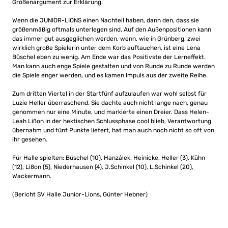
Größenargument zur Erklärung.
Wenn die JUNIOR-LIONS einen Nachteil haben, dann den, dass sie
größenmäßig oftmals unterlegen sind. Auf den Außenpositionen kann
das immer gut ausgeglichen werden, wenn, wie in Grünberg, zwei
wirklich große Spielerin unter dem Korb auftauchen, ist eine Lena
Büschel eben zu wenig. Am Ende war das Positivste der Lerneffekt.
Man kann auch enge Spiele gestalten und von Runde zu Runde werden
die Spiele enger werden, und es kamen Impuls aus der zweite Reihe.
Zum dritten Viertel in der Startfünf aufzulaufen war wohl selbst für
Luzie Heller überraschend. Sie dachte auch nicht lange nach, genau
genommen nur eine Minute, und markierte einen Dreier. Dass Helen-
Leah Lißon in der hektischen Schlussphase cool blieb, Verantwortung
übernahm und fünf Punkte liefert, hat man auch noch nicht so oft von
ihr gesehen.
Für Halle spielten: Büschel (10), Hanzálek, Heinicke, Heller (3), Kühn
(12), Lißon (5), Niederhausen (4), J.Schinkel (10), L.Schinkel (20),
Wackermann.
(Bericht SV Halle Junior-Lions, Günter Hebner)