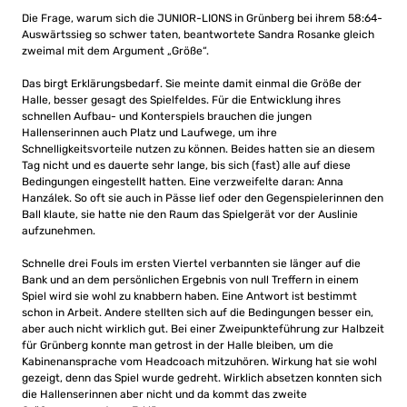
Die Frage, warum sich die JUNIOR-LIONS in Grünberg bei ihrem 58:64-
Auswärtssieg so schwer taten, beantwortete Sandra Rosanke gleich
zweimal mit dem Argument „Größe“.
Das birgt Erklärungsbedarf. Sie meinte damit einmal die Größe der
Halle, besser gesagt des Spielfeldes. Für die Entwicklung ihres
schnellen Aufbau- und Konterspiels brauchen die jungen
Hallenserinnen auch Platz und Laufwege, um ihre
Schnelligkeitsvorteile nutzen zu können. Beides hatten sie an diesem
Tag nicht und es dauerte sehr lange, bis sich (fast) alle auf diese
Bedingungen eingestellt hatten. Eine verzweifelte daran: Anna
Hanzálek. So oft sie auch in Pässe lief oder den Gegenspielerinnen den
Ball klaute, sie hatte nie den Raum das Spielgerät vor der Auslinie
aufzunehmen.
Schnelle drei Fouls im ersten Viertel verbannten sie länger auf die
Bank und an dem persönlichen Ergebnis von null Treffern in einem
Spiel wird sie wohl zu knabbern haben. Eine Antwort ist bestimmt
schon in Arbeit. Andere stellten sich auf die Bedingungen besser ein,
aber auch nicht wirklich gut. Bei einer Zweipunkteführung zur Halbzeit
für Grünberg konnte man getrost in der Halle bleiben, um die
Kabinenansprache vom Headcoach mitzuhören. Wirkung hat sie wohl
gezeigt, denn das Spiel wurde gedreht. Wirklich absetzen konnten sich
die Hallenserinnen aber nicht und da kommt das zweite