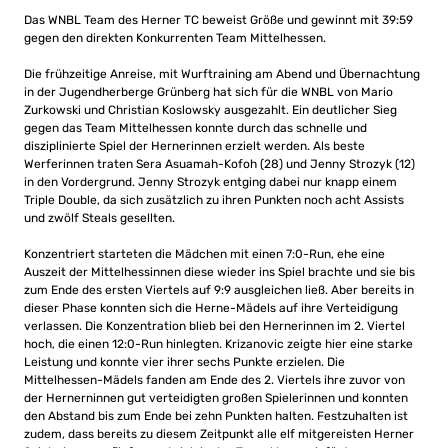
Das WNBL Team des Herner TC beweist Größe und gewinnt mit 39:59
gegen den direkten Konkurrenten Team Mittelhessen.
Die frühzeitige Anreise, mit Wurftraining am Abend und Übernachtung
in der Jugendherberge Grünberg hat sich für die WNBL von Mario
Zurkowski und Christian Koslowsky ausgezahlt. Ein deutlicher Sieg
gegen das Team Mittelhessen konnte durch das schnelle und
disziplinierte Spiel der Hernerinnen erzielt werden. Als beste
Werferinnen traten Sera Asuamah-Kofoh (28) und Jenny Strozyk (12)
in den Vordergrund. Jenny Strozyk entging dabei nur knapp einem
Triple Double, da sich zusätzlich zu ihren Punkten noch acht Assists
und zwölf Steals gesellten.
Konzentriert starteten die Mädchen mit einen 7:0-Run, ehe eine
Auszeit der Mittelhessinnen diese wieder ins Spiel brachte und sie bis
zum Ende des ersten Viertels auf 9:9 ausgleichen ließ. Aber bereits in
dieser Phase konnten sich die Herne-Mädels auf ihre Verteidigung
verlassen. Die Konzentration blieb bei den Hernerinnen im 2. Viertel
hoch, die einen 12:0-Run hinlegten. Krizanovic zeigte hier eine starke
Leistung und konnte vier ihrer sechs Punkte erzielen. Die
Mittelhessen-Mädels fanden am Ende des 2. Viertels ihre zuvor von
der Hernerninnen gut verteidigten großen Spielerinnen und konnten
den Abstand bis zum Ende bei zehn Punkten halten. Festzuhalten ist
zudem, dass bereits zu diesem Zeitpunkt alle elf mitgereisten Herner