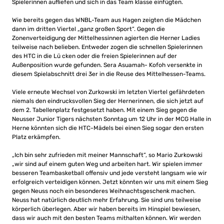
Spielerinnen aufliefen und sich in das Team klasse einfügten.
Wie bereits gegen das WNBL-Team aus Hagen zeigten die Mädchen
dann im dritten Viertel „ganz großen Sport“. Gegen die
Zonenverteidigung der Mittelhessinnen agierten die Herner Ladies
teilweise nach belieben. Entweder zogen die schnellen Spielerinnen
des HTC in die Lü cken oder die freien Spielerinnen auf der
Außenposition wurde gefunden. Sera Asuamah- Kofoh versenkte in
diesem Spielabschnitt drei 3er in die Reuse des Mittelhessen-Teams.
Viele erneute Wechsel von Zurkowski im letzten Viertel gefährdeten
niemals den eindrucksvollen Sieg der Hernerinnen, die sich jetzt auf
dem 2. Tabellenplatz festgesetzt haben. Mit einem Sieg gegen die
Neusser Junior Tigers nächsten Sonntag um 12 Uhr in der MCG Halle in
Herne könnten sich die HTC-Mädels bei einen Sieg sogar den ersten
Platz erkämpfen.
„Ich bin sehr zufrieden mit meiner Mannschaft“, so Mario Zurkowski
„wir sind auf einem guten Weg und arbeiten hart. Wir spielen immer
besseren Teambasketball offensiv und jede versteht langsam wie wir
erfolgreich verteidigen können. Jetzt könnten wir uns mit einem Sieg
gegen Neuss noch ein besonderes Weihnachtsgeschenk machen.
Neuss hat natürlich deutlich mehr Erfahrung. Sie sind uns teilweise
körperlich überlegen. Aber wir haben bereits im Hinspiel bewiesen,
dass wir auch mit den besten Teams mithalten können. Wir werden