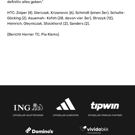
definitiv alles geben.“
HTC: Zolper (4), Gierczak, Krizanovic (6), Schmidt (einen 3er), Schulte-
Göcking (2), Asuamah- Kofoh (28, davon vier 3er), Strozyk (12),
Heinrich, Oleyniczak, Stockhorst (2), Sanders (2).
(Bericht Herner TC, Pia Klems)
OFFIZIELLER HAUPTSPONSOR
OFFIZIELLER AUSRÜSTER
OFFIZIELLER PREMIUM-PARTNER