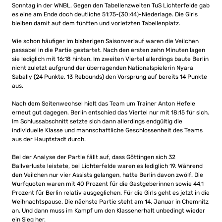
Sonntag in der WNBL. Gegen den Tabellenzweiten TuS Lichterfelde gab
es eine am Ende doch deutliche 51:75-(30:44)-Niederlage. Die Girls
bleiben damit auf dem fünften und vorletzten Tabellenplatz.
Wie schon häufiger im bisherigen Saisonverlauf waren die Veilchen
passabel in die Partie gestartet. Nach den ersten zehn Minuten lagen
sie lediglich mit 16:18 hinten. Im zweiten Viertel allerdings baute Berlin
nicht zuletzt aufgrund der überragenden Nationalspielerin Nyara
Sabally (24 Punkte, 13 Rebounds) den Vorsprung auf bereits 14 Punkte
aus.
Nach dem Seitenwechsel hielt das Team um Trainer Anton Hefele
erneut gut dagegen. Berlin entschied das Viertel nur mit 18:15 für sich.
Im Schlussabschnitt setzte sich dann allerdings endgültig die
individuelle Klasse und mannschaftliche Geschlossenheit des Teams
aus der Hauptstadt durch.
Bei der Analyse der Partie fällt auf, dass Göttingen sich 32
Ballverluste leistete, bei Lichterfelde waren es lediglich 19. Während
den Veilchen nur vier Assists gelangen, hatte Berlin davon zwölf. Die
Wurfquoten waren mit 40 Prozent für die Gastgeberinnen sowie 44,1
Prozent für Berlin relativ ausgeglichen. Für die Girls geht es jetzt in die
Weihnachtspause. Die nächste Partie steht am 14. Januar in Chemnitz
an. Und dann muss im Kampf um den Klassenerhalt unbedingt wieder
ein Sieg her.