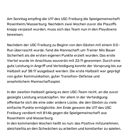
Am Sonntag empfing die U17 des USC Freiburg die Spielgemeinschaft
Rosenheim/Wasserburg. Nachdem zwei Wochen zuvor die Playoffs
knapp verpasst wurden, muss sich das Team nun in den Playdowns
beweisen.
Nachdem der USC Freiburg zu Beginn von den Gästen mit einem 5:0-
Run überrascht wurde, fand die Mannschaft um Trainer Nils Bauer
Sicherheit als die ersten eigenen Punkte erzielt wurden. Das erste
Viertel wurde im Anschluss souverän mit 22:11 gewonnen. Durch eine
gute Leistung in Angriff und Verteidigung konnte der Vorsprung bis zur
Halbzeit auf 38:17 ausgebaut werden. Die erste Halbzeit war geprägt
von guter Kommunikation, guter Transition-Defense und
ansehnlichem Mannschaftsspiel.
In der zweiten Halbzeit gelang es dem USC-Team nicht, an die zuvor
gezeigte Leistung anzuknüpfen. Vor allem in der Verteidigung
offenbarte sich die eine oder andere Lücke, die den Gästen zu viele
einfache Punkte ermöglichte. Am Ende gewann die U17 des USC
Freiburg verdient mit 81:46 gegen die Spielgemeinschaft aus
Rosenheim und Wasserburg.
In den kommenden Wochen heißt es nun: das Positive mitzunehmen,
gleichzeitig an den Schwächen zu arbeiten und konstanter zu spielen,