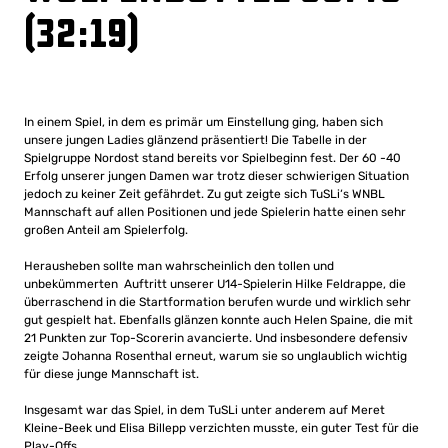
(32:19)
In einem Spiel, in dem es primär um Einstellung ging, haben sich
unsere jungen Ladies glänzend präsentiert! Die Tabelle in der
Spielgruppe Nordost stand bereits vor Spielbeginn fest. Der 60 -40
Erfolg unserer jungen Damen war trotz dieser schwierigen Situation
jedoch zu keiner Zeit gefährdet. Zu gut zeigte sich TuSLi‘s WNBL
Mannschaft auf allen Positionen und jede Spielerin hatte einen sehr
großen Anteil am Spielerfolg.
Herausheben sollte man wahrscheinlich den tollen und
unbekümmerten Auftritt unserer U14-Spielerin Hilke Feldrappe, die
überraschend in die Startformation berufen wurde und wirklich sehr
gut gespielt hat. Ebenfalls glänzen konnte auch Helen Spaine, die mit
21 Punkten zur Top-Scorerin avancierte. Und insbesondere defensiv
zeigte Johanna Rosenthal erneut, warum sie so unglaublich wichtig
für diese junge Mannschaft ist.
Insgesamt war das Spiel, in dem TuSLi unter anderem auf Meret
Kleine-Beek und Elisa Billepp verzichten musste, ein guter Test für die
Play-Offs.