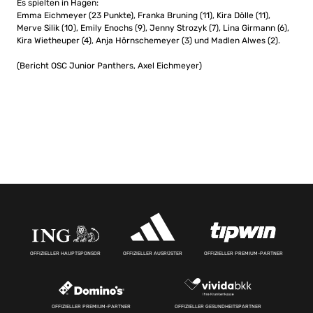
Es spielten in Hagen:
Emma Eichmeyer (23 Punkte), Franka Bruning (11), Kira Dölle (11),
Merve Silik (10), Emily Enochs (9), Jenny Strozyk (7), Lina Girmann (6),
Kira Wietheuper (4), Anja Hörnschemeyer (3) und Madlen Alwes (2).
(Bericht OSC Junior Panthers, Axel Eichmeyer)
OFFIZIELLER HAUPTSPONSOR
OFFIZIELLER AUSRÜSTER
OFFIZIELLER PREMIUM-PARTNER
OFFIZIELLER PREMIUM-PARTNER
OFFIZIELLER GESUNDHEITSPARTNER