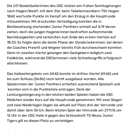
Die U17 Basketballerinnen des OSC reisten am frühen Sonntagmorgen
nach Hagen/Westf. mit dem Ziel, beim Tabellennachbarn TSV Hagen
1860 wertvolle Punkte im Kampf um den Einzug in die Hauptrunde
mitzunehmen. Mit druckvoller Verteidigung konnten die in
Bestbesetzung startenden Junior Panthers schnell auf 6:19 davon
ziehen, doch die jungen Hagenerinnen bestraften aufkommende
Nachlässigkeiten und verkürzten zum Ende des ersten Viertels auf
18:23. Es folgte dann die beste Phase der Osnabrückerinnen, bei denen
die Coaches Prewitt und Wegner bereits früh durchwechseln konnten.
Denn im zweiten Viertel gelangen den Gastgebern lediglich zwei
Feldkörbe, während die OSClerinnnen viele Schnellangriffe erfolgreich
abschlossen.
Das Halbzeitergebnis von 24:42 konnte im dritten Viertel (41:65) und
bis zum Schluss (56:86) noch leicht ausgebaut worden. Alle
Spielerinnen der Junior Panthers erhielten ausreichend Spielzeit und
konnten sich in die Punkteliste eintragen. Dank der
Leistungssteigerung in den letzten beiden Spielen haben die OSC
Mädchen wieder Kurs auf die Hauptrunde genommen. Mit zwei Siegen
und zwei Niederlagen liegen sie aktuell auf Platz drei der Vorrunde und
damit über dem Strich. Beim letzten Spiel der Hinrunde am 27.11.16 um
12 Uhr in der OSC Halle A gegen das Schlusslicht TG Neuss Junior
Tigers gilt es diesen Platz zu verteidigen.