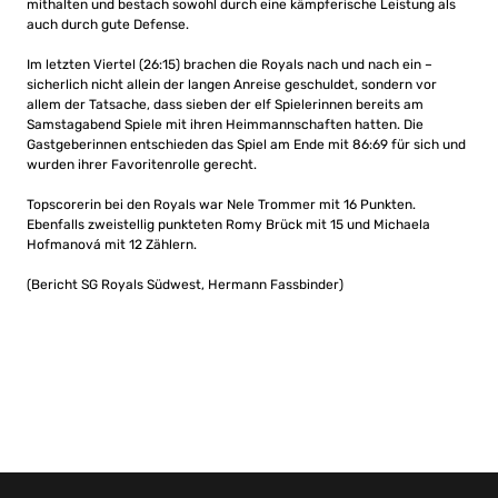
mithalten und bestach sowohl durch eine kämpferische Leistung als
auch durch gute Defense.
Im letzten Viertel (26:15) brachen die Royals nach und nach ein –
sicherlich nicht allein der langen Anreise geschuldet, sondern vor
allem der Tatsache, dass sieben der elf Spielerinnen bereits am
Samstagabend Spiele mit ihren Heimmannschaften hatten. Die
Gastgeberinnen entschieden das Spiel am Ende mit 86:69 für sich und
wurden ihrer Favoritenrolle gerecht.
Topscorerin bei den Royals war Nele Trommer mit 16 Punkten.
Ebenfalls zweistellig punkteten Romy Brück mit 15 und Michaela
Hofmanová mit 12 Zählern.
(Bericht SG Royals Südwest, Hermann Fassbinder)