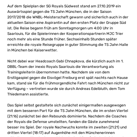
Auf dem Spielplan der SG Royals Südwest stand am 27.10.2019 ein
Auswärtsspiel gegen die TS Jahn München, die in der Saison
2017/2018 die WNBL-Meisterschaft gewann und sicherlich auch in der
aktuellen Saison eine Aspirantin auf den ersten Platz der Gruppe Süd
ist. Die Reise begann früh am Sonntagmorgen um 4:00 Uhr in
Saarlouis, für die Spielerinnen der Kooperationspartnerin MJC Trier
noch mehr als eine Stunde früher. Sechseinhalb Stunden später
erreichte die royale Reisegruppe in guter Stimmung die TS Jahn Halle
in München bei Kaiserwetter.
Nicht dabei war Headcoach Gabi Chnapkova, die kürzlich auch im 1.
DBBL-Team der inexio Royals Saarlouis die Verantwortung als
Trainingsleiterin übernommen hatte. Nachdem sie von dem
Erstligaspiel gegen die Eisvögel Freiburg erst spät nachts nach Hause
kam, stand sie für die frühmorgendliche Fahrt nach München nicht zur
Verfügung – vertreten wurde sie durch Andreas Edelbluth, dem Tom
Thiedemann assistierte.
Das Spiel selbst gestaltete sich zunächst einigermaßen ausgewogen
mit dem besseren Part für die TS Jahn München, die im ersten Viertel
(21:16) zunächst bei den Rebounds dominierte. Nachdem die Coaches
der Royals die Defense umstellten, fanden die Gäste zunehmend
besser ins Spiel. Der royale Nachwuchs konnte im zweiten (21:21) und
dritten Viertel (18:17) auf Augenhöhe mit den Münchenerinnen