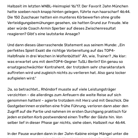
Halbzeit im letzten WNBL-Heimspiel 16/17. Der Favorit Jahn München
hatte soeben noch knapp hinten gelegen, führte nun haarscharf 46:44.
Die 150 Zuschauer hatten ein munteres Körbewerfen ohne große
Verteidigungsbemühungen gesehen, sie hatten Grund zur Freude. Wie
aber würde Coach Armin Sperber auf dieses Zwischenresultat
reagieren? Gibt’s eine lautstarke Ansage?
Und dann dieses überraschende Statement aus seinem Munde: „Ein
perfektes Spiel! Exakt die richtige Vorbereitung auf das TOP4-
Halbfinale in drei Wochen in Wolfenbüttel!“ Äh, wie, Trainer? „Na klar:
was erwartet uns mit demTOP4-Gegner TuSLi Berlin? Ein genau so
ersatzgeschwächter Kontrahent, der trotzdem sehr charakterstark
auftreten wird und zugleich nichts zu verlieren hat. Also ganz locker
aufspielen wird.“
Ja, so betrachtet… Rhöndorf musste auf viele Leistungsträger
verzichten – die allerdings zum Anfeuern die weite Reise auf sich
genommen hatten! – agierte trotzdem mit Herz und mit Geschick. Die
Gastgeberinnen erzielten eine frühe Führung, verloren dann aber den
Zugriff auf die Partie und nahmen im ersten Durchgang praktisch für
jeden erzielten Korb postwendend einen Treffer der Gäste hin. Von
selber lief in dieser Phase gar nichts, siehe oben, Halbzeit nur 46:44.
In der Pause wurden dann in der Jahn-Kabine einige Mängel unter die