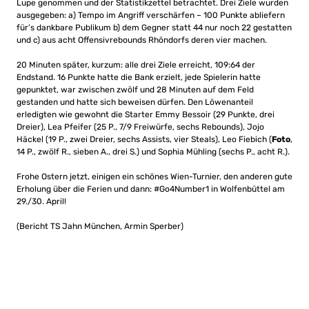
Lupe genommen und der Statistikzettel betrachtet. Drei Ziele wurden
ausgegeben: a) Tempo im Angriff verschärfen – 100 Punkte abliefern
für’s dankbare Publikum b) dem Gegner statt 44 nur noch 22 gestatten
und c) aus acht Offensivrebounds Rhöndorfs deren vier machen.
20 Minuten später, kurzum: alle drei Ziele erreicht, 109:64 der
Endstand. 16 Punkte hatte die Bank erzielt, jede Spielerin hatte
gepunktet, war zwischen zwölf und 28 Minuten auf dem Feld
gestanden und hatte sich beweisen dürfen. Den Löwenanteil
erledigten wie gewohnt die Starter Emmy Bessoir (29 Punkte, drei
Dreier), Lea Pfeifer (25 P., 7/9 Freiwürfe, sechs Rebounds), Jojo
Häckel (19 P., zwei Dreier, sechs Assists, vier Steals), Leo Fiebich (
Foto
,
14 P., zwölf R., sieben A., drei S.) und Sophia Mühling (sechs P., acht R.).
Frohe Ostern jetzt, einigen ein schönes Wien-Turnier, den anderen gute
Erholung über die Ferien und dann: #Go4Number1 in Wolfenbüttel am
29./30. April!
(Bericht TS Jahn München, Armin Sperber)