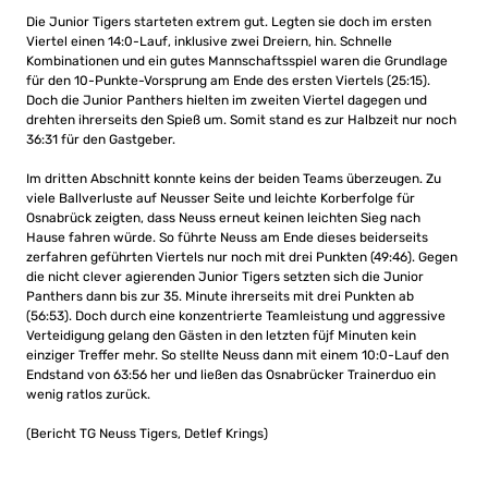
Die Junior Tigers starteten extrem gut. Legten sie doch im ersten
Viertel einen 14:0-Lauf, inklusive zwei Dreiern, hin. Schnelle
Kombinationen und ein gutes Mannschaftsspiel waren die Grundlage
für den 10-Punkte-Vorsprung am Ende des ersten Viertels (25:15).
Doch die Junior Panthers hielten im zweiten Viertel dagegen und
drehten ihrerseits den Spieß um. Somit stand es zur Halbzeit nur noch
36:31 für den Gastgeber.
Im dritten Abschnitt konnte keins der beiden Teams überzeugen. Zu
viele Ballverluste auf Neusser Seite und leichte Korberfolge für
Osnabrück zeigten, dass Neuss erneut keinen leichten Sieg nach
Hause fahren würde. So führte Neuss am Ende dieses beiderseits
zerfahren geführten Viertels nur noch mit drei Punkten (49:46). Gegen
die nicht clever agierenden Junior Tigers setzten sich die Junior
Panthers dann bis zur 35. Minute ihrerseits mit drei Punkten ab
(56:53). Doch durch eine konzentrierte Teamleistung und aggressive
Verteidigung gelang den Gästen in den letzten füjf Minuten kein
einziger Treffer mehr. So stellte Neuss dann mit einem 10:0-Lauf den
Endstand von 63:56 her und ließen das Osnabrücker Trainerduo ein
wenig ratlos zurück.
(Bericht TG Neuss Tigers, Detlef Krings)