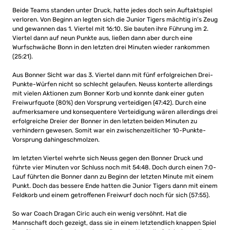
Beide Teams standen unter Druck, hatte jedes doch sein Auftaktspiel
verloren. Von Beginn an legten sich die Junior Tigers mächtig in’s Zeug
und gewannen das 1. Viertel mit 16:10. Sie bauten ihre Führung im 2.
Viertel dann auf neun Punkte aus, ließen dann aber durch eine
Wurfschwäche Bonn in den letzten drei Minuten wieder rankommen
(25:21).
Aus Bonner Sicht war das 3. Viertel dann mit fünf erfolgreichen Drei-
Punkte-Würfen nicht so schlecht gelaufen. Neuss konterte allerdings
mit vielen Aktionen zum Bonner Korb und konnte dank einer guten
Freiwurfquote (80%) den Vorsprung verteidigen (47:42). Durch eine
aufmerksamere und konsequentere Verteidigung wären allerdings drei
erfolgreiche Dreier der Bonner in den letzten beiden Minuten zu
verhindern gewesen. Somit war ein zwischenzeitlicher 10-Punkte-
Vorsprung dahingeschmolzen.
Im letzten Viertel wehrte sich Neuss gegen den Bonner Druck und
führte vier Minuten vor Schluss noch mit 54:48. Doch durch einen 7:0-
Lauf führten die Bonner dann zu Beginn der letzten Minute mit einem
Punkt. Doch das bessere Ende hatten die Junior Tigers dann mit einem
Feldkorb und einem getroffenen Freiwurf doch noch für sich (57:55).
So war Coach Dragan Ciric auch ein wenig versöhnt. Hat die
Mannschaft doch gezeigt, dass sie in einem letztendlich knappen Spiel