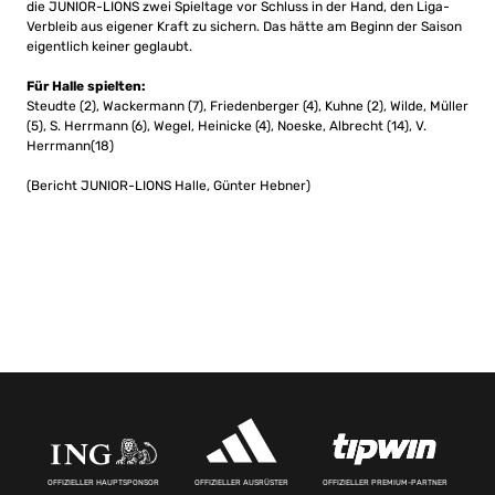
die JUNIOR-LIONS zwei Spieltage vor Schluss in der Hand, den Liga-
Verbleib aus eigener Kraft zu sichern. Das hätte am Beginn der Saison
eigentlich keiner geglaubt.
Für Halle spielten:
Steudte (2), Wackermann (7), Friedenberger (4), Kuhne (2), Wilde, Müller
(5), S. Herrmann (6), Wegel, Heinicke (4), Noeske, Albrecht (14), V.
Herrmann(18)
(Bericht JUNIOR-LIONS Halle, Günter Hebner)
OFFIZIELLER HAUPTSPONSOR
OFFIZIELLER AUSRÜSTER
OFFIZIELLER PREMIUM-PARTNER