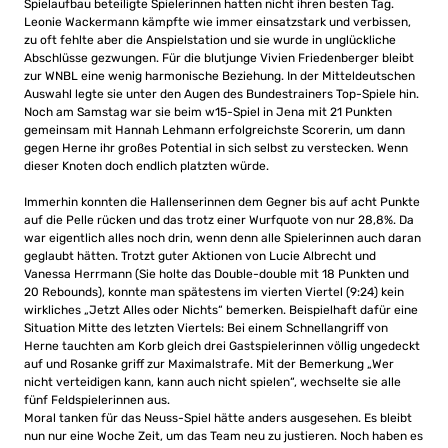
Spielaufbau beteiligte Spielerinnen hatten nicht ihren besten Tag.
Leonie Wackermann kämpfte wie immer einsatzstark und verbissen,
zu oft fehlte aber die Anspielstation und sie wurde in unglückliche
Abschlüsse gezwungen. Für die blutjunge Vivien Friedenberger bleibt
zur WNBL eine wenig harmonische Beziehung. In der Mitteldeutschen
Auswahl legte sie unter den Augen des Bundestrainers Top-Spiele hin.
Noch am Samstag war sie beim w15-Spiel in Jena mit 21 Punkten
gemeinsam mit Hannah Lehmann erfolgreichste Scorerin, um dann
gegen Herne ihr großes Potential in sich selbst zu verstecken. Wenn
dieser Knoten doch endlich platzten würde.
Immerhin konnten die Hallenserinnen dem Gegner bis auf acht Punkte
auf die Pelle rücken und das trotz einer Wurfquote von nur 28,8%. Da
war eigentlich alles noch drin, wenn denn alle Spielerinnen auch daran
geglaubt hätten. Trotzt guter Aktionen von Lucie Albrecht und
Vanessa Herrmann (Sie holte das Double-double mit 18 Punkten und
20 Rebounds), konnte man spätestens im vierten Viertel (9:24) kein
wirkliches „Jetzt Alles oder Nichts“ bemerken. Beispielhaft dafür eine
Situation Mitte des letzten Viertels: Bei einem Schnellangriff von
Herne tauchten am Korb gleich drei Gastspielerinnen völlig ungedeckt
auf und Rosanke griff zur Maximalstrafe. Mit der Bemerkung „Wer
nicht verteidigen kann, kann auch nicht spielen“, wechselte sie alle
fünf Feldspielerinnen aus.
Moral tanken für das Neuss-Spiel hätte anders ausgesehen. Es bleibt
nun nur eine Woche Zeit, um das Team neu zu justieren. Noch haben es