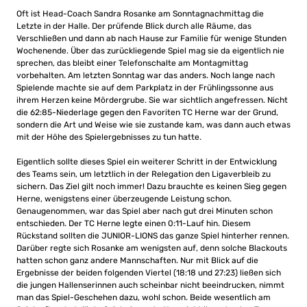
Oft ist Head-Coach Sandra Rosanke am Sonntagnachmittag die
Letzte in der Halle. Der prüfende Blick durch alle Räume, das
Verschließen und dann ab nach Hause zur Familie für wenige Stunden
Wochenende. Über das zurückliegende Spiel mag sie da eigentlich nie
sprechen, das bleibt einer Telefonschalte am Montagmittag
vorbehalten. Am letzten Sonntag war das anders. Noch lange nach
Spielende machte sie auf dem Parkplatz in der Frühlingssonne aus
ihrem Herzen keine Mördergrube. Sie war sichtlich angefressen. Nicht
die 62:85-Niederlage gegen den Favoriten TC Herne war der Grund,
sondern die Art und Weise wie sie zustande kam, was dann auch etwas
mit der Höhe des Spielergebnisses zu tun hatte.
Eigentlich sollte dieses Spiel ein weiterer Schritt in der Entwicklung
des Teams sein, um letztlich in der Relegation den Ligaverbleib zu
sichern. Das Ziel gilt noch immer! Dazu brauchte es keinen Sieg gegen
Herne, wenigstens einer überzeugende Leistung schon.
Genaugenommen, war das Spiel aber nach gut drei Minuten schon
entschieden. Der TC Herne legte einen 0:11-Lauf hin. Diesem
Rückstand sollten die JUNIOR-LIONS das ganze Spiel hinterher rennen.
Darüber regte sich Rosanke am wenigsten auf, denn solche Blackouts
hatten schon ganz andere Mannschaften. Nur mit Blick auf die
Ergebnisse der beiden folgenden Viertel (18:18 und 27:23) ließen sich
die jungen Hallenserinnen auch scheinbar nicht beeindrucken, nimmt
man das Spiel-Geschehen dazu, wohl schon. Beide wesentlich am