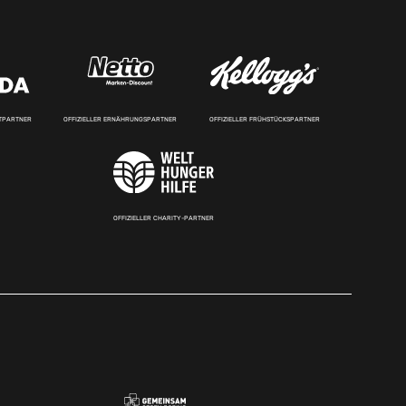
RTPARTNER
OFFIZIELLER ERNÄHRUNGSPARTNER
OFFIZIELLER FRÜHSTÜCKSPARTNER
OFFIZIELLER CHARITY-PARTNER