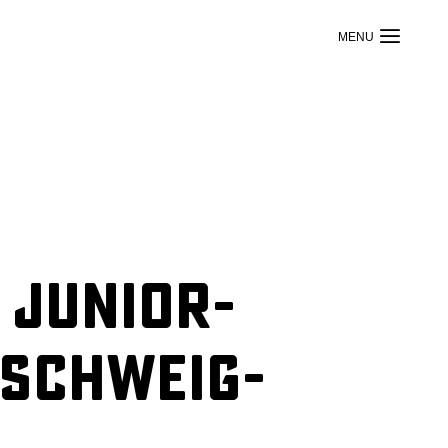
 Junior-
nschweig-