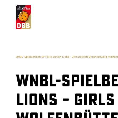
Suchvorschläge
Lorem Ipsum
Dolor Sit
Amet Valputo
WNBL-Spielbericht: SV Halle Junior-Lions – Girls Baskets Braunschweig-Wolfenb
WNBL-Spielbe
Lions – Girl