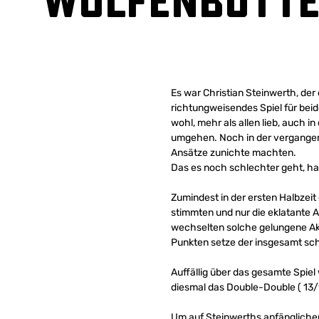
Wolfenbütte
Es war Christian Steinwerth, der
richtungweisendes Spiel für bei
wohl, mehr als allen lieb, auch 
umgehen. Noch in der vergangene
Ansätze zunichte machten.
Das es noch schlechter geht, hat
Zumindest in der ersten Halbzei
stimmten und nur die eklatante 
wechselten solche gelungene Akti
Punkten setze der insgesamt sch
Auffällig über das gesamte Spiel
diesmal das Double-Double ( 13/
Um auf Steinwerths anfänglichen