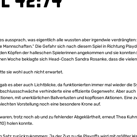
l 42:74
 es aussprach, was eigentlich alle wussten aber irgendwie verdrängten: 
de Mannschaften.“ Die Gefahr sich nach diesem Spiel in Richtung Play
in den Köpfen der halleschen Spielerinnen angekommen und sie konnten (f
n Woche beklagte sich Head-Coach Sandra Rosanke, dass die vielen in
te sie wohl auch nicht erwartet.
t gab es aber auch Lichtblicke, da funktionierten immer mal wieder di
Abschlussschwäche verhinderte eine effiziente Gegenwehr. Aber auch 
onen, mit unerklärlichen Ballverlusten und kopflosen Aktionen. Eine zw
lechten Vorstellung noch eine besondere Krone auf.
 waren, trotz noch ab und zu fehlender Abgeklärtheit, erneut Thea Kuhn
10) holen konnte.
 Satz zurückzukommen: Ja der Zug zu die Playoffs wird mit größter Wah