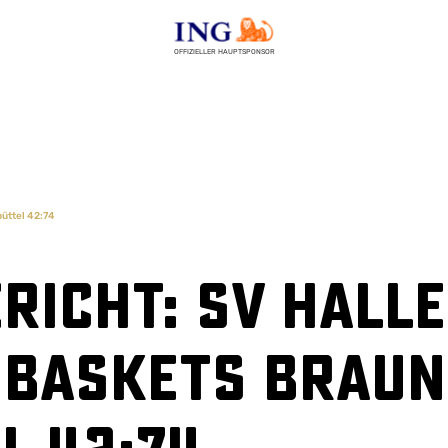
OFFIZIELLER HAUPTSPONSOR
üttel 42:74
richt: SV Halle
s Baskets Brau