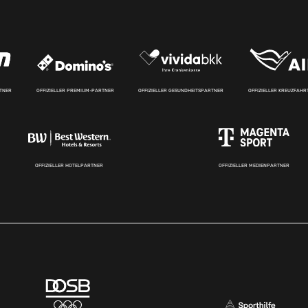
RTNER
OFFIZIELLER PREMIUM-PARTNER
OFFIZIELLER GESUNDHEITSPARTNER
OFFIZIELLER KREUZFAH
OFFIZIELLER HOTELPARTNER
OFFIZIELLER MEDIENPARTNER