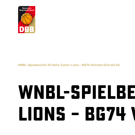
Suchvorschläge
Lorem Ipsum
Dolor Sit
Amet Valputo
WNBL-Spielbericht: SV Halle Junior-Lions – BG74 Veilchen Girls 64:42
WNBL-Spielbe
Lions – BG74 