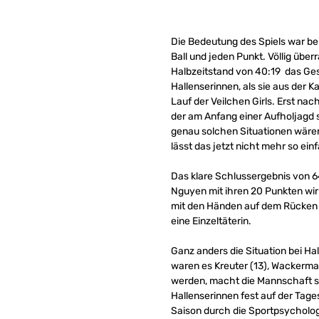
Die Bedeutung des Spiels war be
Ball und jeden Punkt. Völlig üb
Halbzeitstand von 40:19 das Ges
Hallenserinnen, als sie aus der 
Lauf der Veilchen Girls. Erst nac
der am Anfang einer Aufholjagd s
genau solchen Situationen wäre
lässt das jetzt nicht mehr so ein
Das klare Schlussergebnis von 6
Nguyen mit ihren 20 Punkten wirk
mit den Händen auf dem Rücken e
eine Einzeltäterin.
Ganz anders die Situation bei Ha
waren es Kreuter (13), Wackerma
werden, macht die Mannschaft s
Hallenserinnen fest auf der Tage
Saison durch die Sportpsycholog