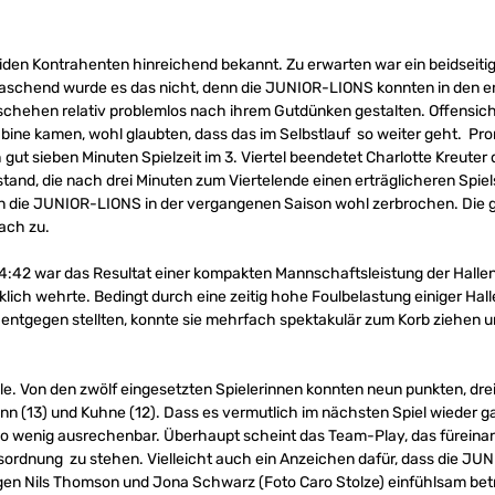
iden Kontrahenten hinreichend bekannt. Zu erwarten war ein beidseiti
erraschend wurde es das nicht, denn die JUNIOR-LIONS konnten in den e
chehen relativ problemlos nach ihrem Gutdünken gestalten. Offensicht
Kabine kamen, wohl glaubten, dass das im Selbstlauf so weiter geht. Pro
h gut sieben Minuten Spielzeit im 3. Viertel beendetet Charlotte Kreute
tand, die nach drei Minuten zum Viertelende einen erträglicheren Spiel
n die JUNIOR-LIONS in der vergangenen Saison wohl zerbrochen. Die
fach zu.
4:42 war das Resultat einer kompakten Mannschaftsleistung der Hallen
lich wehrte. Bedingt durch eine zeitig hohe Foulbelastung einiger Halle
ntgegen stellten, konnte sie mehrfach spektakulär zum Korb ziehen un
lle. Von den zwölf eingesetzten Spielerinnen konnten neun punkten, drei
nn (13) und Kuhne (12). Dass es vermutlich im nächsten Spiel wieder g
o wenig ausrechenbar. Überhaupt scheint das Team-Play, das füreinan
sordnung zu stehen. Vielleicht auch ein Anzeichen dafür, dass die JUN
en Nils Thomson und Jona Schwarz (Foto Caro Stolze) einfühlsam betr