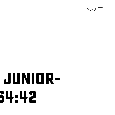
 Junior-
64:42