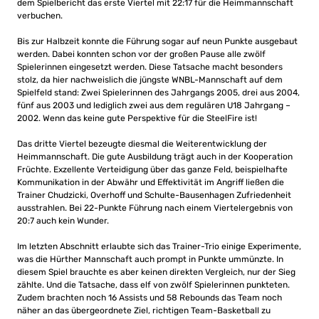
dem Spielbericht das erste Viertel mit 22:17 für die Heimmannschaft
verbuchen.
Bis zur Halbzeit konnte die Führung sogar auf neun Punkte ausgebaut
werden. Dabei konnten schon vor der großen Pause alle zwölf
Spielerinnen eingesetzt werden. Diese Tatsache macht besonders
stolz, da hier nachweislich die jüngste WNBL-Mannschaft auf dem
Spielfeld stand: Zwei Spielerinnen des Jahrgangs 2005, drei aus 2004,
fünf aus 2003 und lediglich zwei aus dem regulären U18 Jahrgang –
2002. Wenn das keine gute Perspektive für die SteelFire ist!
Das dritte Viertel bezeugte diesmal die Weiterentwicklung der
Heimmannschaft. Die gute Ausbildung trägt auch in der Kooperation
Früchte. Exzellente Verteidigung über das ganze Feld, beispielhafte
Kommunikation in der Abwähr und Effektivität im Angriff ließen die
Trainer Chudzicki, Overhoff und Schulte-Bausenhagen Zufriedenheit
ausstrahlen. Bei 22-Punkte Führung nach einem Viertelergebnis von
20:7 auch kein Wunder.
Im letzten Abschnitt erlaubte sich das Trainer-Trio einige Experimente,
was die Hürther Mannschaft auch prompt in Punkte ummünzte. In
diesem Spiel brauchte es aber keinen direkten Vergleich, nur der Sieg
zählte. Und die Tatsache, dass elf von zwölf Spielerinnen punkteten.
Zudem brachten noch 16 Assists und 58 Rebounds das Team noch
näher an das übergeordnete Ziel, richtigen Team-Basketball zu