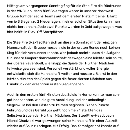
Mittags am vergangenen Sonntag fing für die SteelFire die Rückrunde
in der WNBL an. Nach fünf Spieltagen waren in unserer Nordwest-
Gruppe fünf der sechs Teams auf dem ersten Platz mit einer Bilanz
von je 3 Siegen zu 2 Niederlagen. In einer solchen Situation kann man
nichts berechnen. Jede zwei Punkte werden in Gold aufgewogen, was
hier heißt: in Play-Off Startplätzen.
Die SteelFire 3-2-1 sollten sich an diesem Sonntag mit der einzigen
Mannschaft der Gruppe messen, die in der ersten Runde noch keinen
Sieg für sich verbuchen konnte. Wer jedoch meinte, dass die Aufgabe
für unsere Kooperationsmannschaft deswegen eine leichte sein sollte,
der übersah eventuell, wie knapp die Spiele der Hürther Mädchen
teilweise gewesen sind. Personell verstärkt und voller Energie
entwickelte sich die Mannschaft weiter und musste z.B. erst in den
letzten Minuten des Spiels gegen die favorisierten Mädchen aus
Osnabrück den ersehnten ersten Sieg abgeben.
Auch in den ersten fünf Minuten des Spiels in Herne konnte man sehr
gut beobachten, wie die gute Ausbildung und der unbedingte
Siegeswille bei den Gästen zu keimen beginnen. Sieben Punkte
Führung und das Gefühl „da geht noch mehr“ stärkten das
Selbstvertrauen der Hürther Mädchen. Der SteelFire-Headcoach
Michal Chudzicki war gezwungen seine Mannschaft in einer Auszeit
wieder auf Spur zu bringen. Mit Erfolg. Das Kampfgericht konnte auf