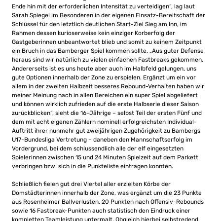
Ende hin mit der erforderlichen Intensität zu verteidigen“, lag laut
Sarah Spiegel im Besonderen in der eigenen Einsatz-Bereitschaft der
Schlüssel für den letztlich deutlichen Start-Ziel Sieg am Inn, im
Rahmen dessen kurioserweise kein einziger Korberfolg der
Gastgeberinnen unbeantwortet blieb und somit zu keinem Zeitpunkt
ein Bruch in das Bamberger Spiel kommen sollte. „Aus guter Defense
heraus sind wir natürlich zu vielen einfachen Fastbreaks gekommen.
Andererseits ist es uns heute aber auch im Halbfeld gelungen, uns
gute Optionen innerhalb der Zone zu erspielen. Ergänzt um ein vor
allem in der zweiten Halbzeit besseres Rebound-Verhalten haben wir
meiner Meinung nach in allen Bereichen ein super Spiel abgeliefert
und können wirklich zufrieden auf die erste Halbserie dieser Saison
zurückblicken“, sieht die 16-Jährige – selbst Teil der ersten Fünf und
dem mit acht eigenen Zählern nominell erfolgreichsten Individual-
Auftritt ihrer nunmehr gut zweijährigen Zugehörigkeit zu Bambergs
U17-Bundesliga Vertretung – daneben den Mannschaftserfolg im
Vordergrund, bei dem schlussendlich alle der elf eingesetzten
Spielerinnen zwischen 15 und 24 Minuten Spielzeit auf dem Parkett
verbringen bzw. sich in die Punkteliste eintragen konnten.
Schließlich fielen gut drei Viertel aller erzielten Körbe der
Domstädterinnen innerhalb der Zone, was ergänzt um die 23 Punkte
aus Rosenheimer Ballverlusten, 20 Punkten nach Offensiv-Rebounds
sowie 16 Fastbreak-Punkten auch statistisch den Eindruck einer
kompletten Teamleistung untermalt. Obgleich hierbei selbstredend