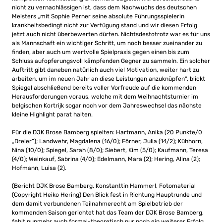
nicht zu vernachlässigen ist, dass dem Nachwuchs des deutschen
Meisters „mit Sophie Perner seine absolute Führungsspielerin
krankheitsbedingt nicht zur Verfügung stand und wir diesen Erfolg
jetzt auch nicht überbewerten dürfen. Nichtsdestotrotz war es für uns
als Mannschaft ein wichtiger Schritt, um noch besser zueinander zu
finden, aber auch um wertvolle Spielpraxis gegen einen bis zum
Schluss aufopferungsvoll kämpfenden Gegner zu sammeln. Ein solcher
Auftritt gibt daneben natürlich auch viel Motivation, weiter hart zu
arbeiten, um im neuen Jahr an diese Leistungen anzuknüpfen“, blickt
Spiegel abschließend bereits voller Vorfreude auf die kommenden
Herausforderungen voraus, welche mit dem Weihnachtsturnier im
belgischen Kortrijk sogar noch vor dem Jahreswechsel das nächste
kleine Highlight parat halten.
Für die DJK Brose Bamberg spielten: Hartmann, Anika (20 Punkte/0
„Dreier“); Landwehr, Magdalena (16/0); Förner, Julia (14/2); Kühhorn,
Nina (10/0); Spiegel, Sarah (8/0); Siebert, Kim (5/0); Kaufmann, Teresa
(4/0); Weinkauf, Sabrina (4/0); Edelmann, Mara (2); Hering, Alina (2);
Hofmann, Luisa (2).
(Bericht DJK Brose Bamberg, Konstanttin Hammerl, Fotomaterial
(Copyright Heiko Hering) Den Blick fest in Richtung Hauptrunde und
dem damit verbundenen Teilnahmerecht am Spielbetrieb der
kommenden Saison gerichtet hat das Team der DJK Brose Bamberg,
fehlt nunmehr auch formal-theoretisch nur noch ein weiterer Erfolg