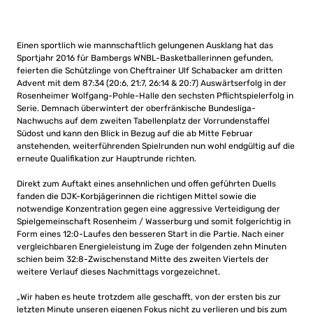
Einen sportlich wie mannschaftlich gelungenen Ausklang hat das
Sportjahr 2016 für Bambergs WNBL-Basketballerinnen gefunden,
feierten die Schützlinge von Cheftrainer Ulf Schabacker am dritten
Advent mit dem 87:34 (20:6, 21:7, 26:14 & 20:7) Auswärtserfolg in der
Rosenheimer Wolfgang-Pohle-Halle den sechsten Pflichtspielerfolg in
Serie. Demnach überwintert der oberfränkische Bundesliga-
Nachwuchs auf dem zweiten Tabellenplatz der Vorrundenstaffel
Südost und kann den Blick in Bezug auf die ab Mitte Februar
anstehenden, weiterführenden Spielrunden nun wohl endgültig auf die
erneute Qualifikation zur Hauptrunde richten.
Direkt zum Auftakt eines ansehnlichen und offen geführten Duells
fanden die DJK-Korbjägerinnen die richtigen Mittel sowie die
notwendige Konzentration gegen eine aggressive Verteidigung der
Spielgemeinschaft Rosenheim / Wasserburg und somit folgerichtig in
Form eines 12:0-Laufes den besseren Start in die Partie. Nach einer
vergleichbaren Energieleistung im Zuge der folgenden zehn Minuten
schien beim 32:8-Zwischenstand Mitte des zweiten Viertels der
weitere Verlauf dieses Nachmittags vorgezeichnet.
„Wir haben es heute trotzdem alle geschafft, von der ersten bis zur
letzten Minute unseren eigenen Fokus nicht zu verlieren und bis zum