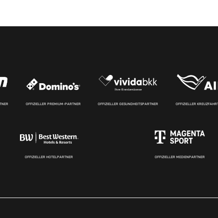
RTNER
OFFIZIELLER PREMIUM-PARTNER
OFFIZIELLER GESUNDHEITSPARTNER
OFFIZIELLER KREUZFAH
OFFIZIELLER HOTELPARTNER
OFFIZIELLER MEDIENPARTNER