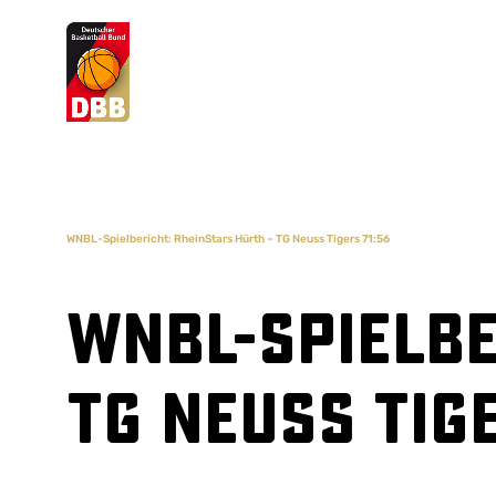
Suchvorschläge
Lorem Ipsum
Dolor Sit
Amet Valputo
WNBL-Spielbericht: RheinStars Hürth – TG Neuss Tigers 71:56
WNBL-Spielbe
TG Neuss Tig