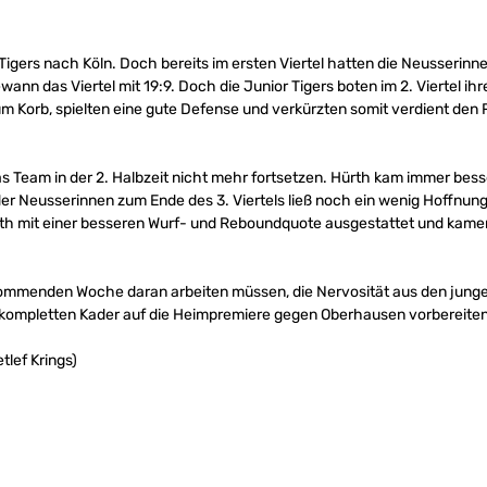
 Tigers nach Köln. Doch bereits im ersten Viertel hatten die Neusserinne
wann das Viertel mit 19:9. Doch die Junior Tigers boten im 2. Viertel i
 Korb, spielten eine gute Defense und verkürzten somit verdient den 
s Team in der 2. Halbzeit nicht mehr fortsetzen. Hürth kam immer bess
 der Neusserinnen zum Ende des 3. Viertels ließ noch ein wenig Hoffnu
rth mit einer besseren Wurf- und Reboundquote ausgestattet und kame
r kommenden Woche daran arbeiten müssen, die Nervosität aus den jun
 kompletten Kader auf die Heimpremiere gegen Oberhausen vorbereiten
tlef Krings)