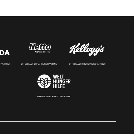
RTPARTNER
OFFIZIELLER ERNÄHRUNGSPARTNER
OFFIZIELLER FRÜHSTÜCKSPARTNER
OFFIZIELLER CHARITY-PARTNER