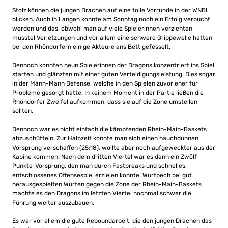
Stolz können die jungen Drachen auf eine tolle Vorrunde in der WNBL
blicken. Auch in Langen konnte am Sonntag noch ein Erfolg verbucht
werden und das, obwohl man auf viele Spielerinnen verzichten
musste! Verletzungen und vor allem eine schwere Grippewelle hatten
bei den Rhöndorfern einige Akteure ans Bett gefesselt.
Dennoch konnten neun Spielerinnen der Dragons konzentriert ins Spiel
starten und glänzten mit einer guten Verteidigungsleistung. Dies sogar
in der Mann-Mann Defense, welche in den Spielen zuvor eher für
Probleme gesorgt hatte. In keinem Moment in der Partie ließen die
Rhöndorfer Zweifel aufkommen, dass sie auf die Zone umstellen
sollten.
Dennoch war es nicht einfach die kämpfenden Rhein-Main-Baskets
abzuschütteln. Zur Halbzeit konnte man sich einen hauchdünnen
Vorsprung verschaffen (25:18), wollte aber noch aufgeweckter aus der
Kabine kommen. Nach dem dritten Viertel war es dann ein Zwölf-
Punkte-Vorsprung, den man durch Fastbreaks und schnelles,
entschlossenes Offensespiel erzielen konnte. Wurfpech bei gut
herausgespielten Würfen gegen die Zone der Rhein-Main-Baskets
machte es den Dragons im letzten Viertel nochmal schwer die
Führung weiter auszubauen.
Es war vor allem die gute Reboundarbeit, die den jungen Drachen das