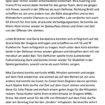
Spiel über immer wieder entscheidend weiterhalf. Mira Eulering und
Franzi Prinz waren dabei Vorbild für das ganze Team, denn sie gingen
mit Power, sowohl in der Offense als auch Defense, Richtung Brett und
schafften es, ein ums andere mal, die Bälle abzugreifen und so den
Rhöndorfern zweite Chancen zu verschaffen. Lob verdiente sich auch
Elli Emrich für ihre tolle, druckvolle Verteidigungsarbeit. So konnte sie
Rhein-Main immer wieder im Spielaufbau stören und ihnen viel Zeit
von der Offense-Uhr stehlen.
Linda Brückner und Daria Karabatova konnten sich erfolgreich auf die
Scorerliste der Dragons eintragen und schafften es mit 13 und 19
Punkten ihr Team erfolgreich zu tragen. Auch unter dem Korb konnten
beide in der Defense immer wieder glänzen und kämpften dort mit viel
Herzblut um jeden Ball. Toni DeMuirier spielte trotz ausheilender
Fußverletzung stark und konnte immer wieder für Stabilität in der
Spielorganisation, sowohl vorne als auch hinten, sorgen.
Nika Carstens konnte wertvolle WNBL Minuten sammeln und zeigte
auf dem Feld wiedermal, wie schnell sie auf den Beinen ist, ein ums
andere mal konnte sie Coast-to-Coast ihren Gegnern davon sprinten.
Auch Sophie Roth durfte viel Zeit auf dem Court stehen und konnte
diese für tolle Pässe und einfach einem guten Auge für die Mitspieler
nutzen. Tessa Küster hatte ihren ersten Einsatz im Dragons WNBL-
Dress. Sie steht sonst für die U15 von Rhöndorf auf dem Feld, durfte
aber am Sonntag mal bei den „Großen“ mitspielen. Sie brachte sofort