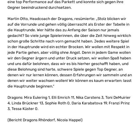
eine top Performance auf das Parkett und konnte sich gegen ihre
Gegner beeindruckend durchsetzen.
Martin Otto, Headcoach der Dragons, resümierte: „Stolz blicken wir
auf die Vorrunde und gehen völlig überrascht als Erster der Tabelle in
die Hauptrunde. Wer hätte das zu Anfang der Saison nur jemals
gedacht? So viele junge Spielerinnen, die über die Zeit hinweg wirklich
schon große Schritte nach vorn gemacht haben. Jedes weitere Spiel
in der Hauptrunde wird ein echter Brocken. Wir wollen mit Respekt in
jede Partie gehen, aber völlig ohne Angst. Denn in jedem Game wollen
wir den Gegner ärgern und unter Druck setzen, wir wollen Spaß haben
und uns dafür belohnen, dass wir es bis hierher geschafft haben, und
diese Belohnung sind harte, schwere Spiele gegen Top Gegner, an
denen wir nur lernen können, dessen Erfahrungen wir sammeln und an
denen wir weiter wachsen wollen! Wir können es kaum erwarten: lasst
die Hauptrunde beginnen.“
Dragons: Mira Eulering 1, Elli Emrich 11, Nika Carstens 3, Toni DeMuirier
4, Linda Brückner 13, Sophie Roth 0, Daria Karabatova 19, Franzi Prinz
3, Tessa Küster 0.
(Bericht Dragons Rhöndorf, Nicola Happel)