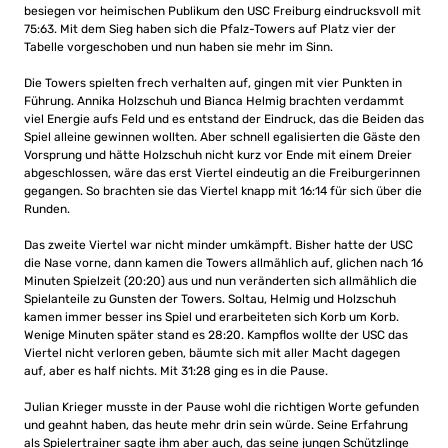
besiegen vor heimischen Publikum den USC Freiburg eindrucksvoll mit
75:63. Mit dem Sieg haben sich die Pfalz-Towers auf Platz vier der
Tabelle vorgeschoben und nun haben sie mehr im Sinn.
Die Towers spielten frech verhalten auf, gingen mit vier Punkten in
Führung. Annika Holzschuh und Bianca Helmig brachten verdammt
viel Energie aufs Feld und es entstand der Eindruck, das die Beiden das
Spiel alleine gewinnen wollten. Aber schnell egalisierten die Gäste den
Vorsprung und hätte Holzschuh nicht kurz vor Ende mit einem Dreier
abgeschlossen, wäre das erst Viertel eindeutig an die Freiburgerinnen
gegangen. So brachten sie das Viertel knapp mit 16:14 für sich über die
Runden.
Das zweite Viertel war nicht minder umkämpft. Bisher hatte der USC
die Nase vorne, dann kamen die Towers allmählich auf, glichen nach 16
Minuten Spielzeit (20:20) aus und nun veränderten sich allmählich die
Spielanteile zu Gunsten der Towers. Soltau, Helmig und Holzschuh
kamen immer besser ins Spiel und erarbeiteten sich Korb um Korb.
Wenige Minuten später stand es 28:20. Kampflos wollte der USC das
Viertel nicht verloren geben, bäumte sich mit aller Macht dagegen
auf, aber es half nichts. Mit 31:28 ging es in die Pause.
Julian Krieger musste in der Pause wohl die richtigen Worte gefunden
und geahnt haben, das heute mehr drin sein würde. Seine Erfahrung
als Spielertrainer sagte ihm aber auch, das seine jungen Schützlinge