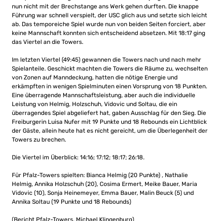
nun nicht mit der Brechstange ans Werk gehen durften. Die knappe
Führung war schnell verspielt, der USC glich aus und setzte sich leicht
ab. Das temporeiche Spiel wurde nun von beiden Seiten forciert, aber
keine Mannschaft konnten sich entscheidend absetzen. Mit 18:17 ging
das Viertel an die Towers.
Im letzten Viertel (49:45) gewannen die Towers nach und nach mehr
Spielanteile. Geschickt machten die Towers die Räume zu, wechselten
von Zonen auf Manndeckung, hatten die nötige Energie und
erkämpften in wenigen Spielminuten einen Vorsprung von 18 Punkten.
Eine überragende Mannschaftsleistung, aber auch die individuelle
Leistung von Helmig, Holzschuh, Vidovic und Soltau, die ein
überragendes Spiel abgeliefert hat, gaben Ausschlag für den Sieg. Die
Freiburgerin Luisa Nufer mit 19 Punkte und 18 Rebounds ein Lichtblick
der Gäste, allein heute hat es nicht gereicht, um die Überlegenheit der
Towers zu brechen.
Die Viertel im Überblick: 14:16; 17:12; 18:17; 26:18.
Für Pfalz-Towers spielten: Bianca Helmig (20 Punkte) , Nathalie
Helmig, Annika Holzschuh (20), Cosima Ermert, Meike Bauer, Maria
Vidovic (10), Sonja Heinemeyer, Emma Bauer, Malin Beuck (5) und
Annika Soltau (19 Punkte und 18 Rebounds)
(Bericht Pfalz-Towers, Michael Klingenburg)