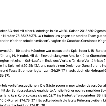
cker SC sind mit einer Niederlage in die WNBL-Saison 2018/2019 gestar
en Minuten 78:83 (36:37). „Wir haben uns gegen ein starkes Team gut b
menden Wochen arbeiten müssen“, sagten die Coaches Constanze Wegn
rvosität – für sechs Mädchen war es das erste Spiel in der U18-Bundes
 Führung (4. Minute). Mit der Einwechslung von Amelie Kröner übernahm
 sorgten mit einem 0:8-Lauf am Ende des Viertels für klare Verhältnisse 
 ins Spiel rein (20:25; 13.), und nach einem Dreier von Jana Sprehe ho
n und Tessa Strompen legten zum 34:29 (17.) nach, doch die Metropol Gi
36:37).
ertels verlief ausgeglichen. Die Gäste zogen immer wieder davon, Osna
). Mit der Schlusssekunde egalisierte Amelie Kröner noch einmal den Spi
 lang kein Korb, so dass sie mit 62:71 ins Hintertreffen gerieten (33.).
0:0-Run ein (74:73; 37.). Es sollte jedoch die letzte Führung bleiben. Li
die Vorentscheidung (74:81; 38.).