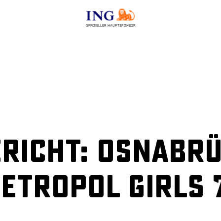
OFFIZIELLER HAUPTSPONSOR
richt: Osnabrü
etropol Girls 7