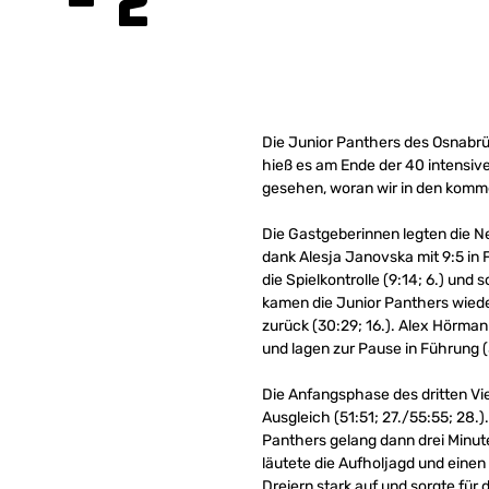
– 2
Die Junior Panthers des Osnabrü
hieß es am Ende der 40 intensiv
gesehen, woran wir in den kom
Die Gastgeberinnen legten die Ne
dank Alesja Janovska mit 9:5 in
die Spielkontrolle (9:14; 6.) und
kamen die Junior Panthers wieder
zurück (30:29; 16.). Alex Hörman
und lagen zur Pause in Führung (
Die Anfangsphase des dritten Vi
Ausgleich (51:51; 27./55:55; 28.
Panthers gelang dann drei Minuten
läutete die Aufholjagd und einen 1
Dreiern stark auf und sorgte für 