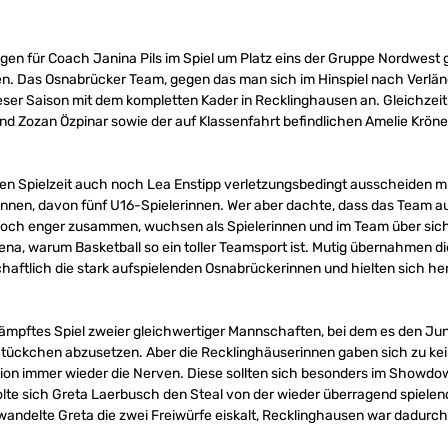
gen für Coach Janina Pils im Spiel um Platz eins der Gruppe Nordwest
nen. Das Osnabrücker Team, gegen das man sich im Hinspiel nach Verl
ieser Saison mit dem kompletten Kader in Recklinghausen an. Gleichzeiti
 und Zozan Özpinar sowie der auf Klassenfahrt befindlichen Amelie Kröner
en Spielzeit auch noch Lea Enstipp verletzungsbedingt ausscheiden mu
innen, davon fünf U16-Spielerinnen. Wer aber dachte, dass das Team au
och enger zusammen, wuchsen als Spielerinnen und im Team über sich
na, warum Basketball so ein toller Teamsport ist. Mutig übernahmen di
chaftlich die stark aufspielenden Osnabrückerinnen und hielten sich he
kämpftes Spiel zweier gleichwertiger Mannschaften, bei dem es den Ju
s Stückchen abzusetzen. Aber die Recklinghäuserinnen gaben sich zu kei
ation immer wieder die Nerven. Diese sollten sich besonders im Showdow
olte sich Greta Laerbusch den Steal von der wieder überragend spielen
wandelte Greta die zwei Freiwürfe eiskalt, Recklinghausen war dadurc