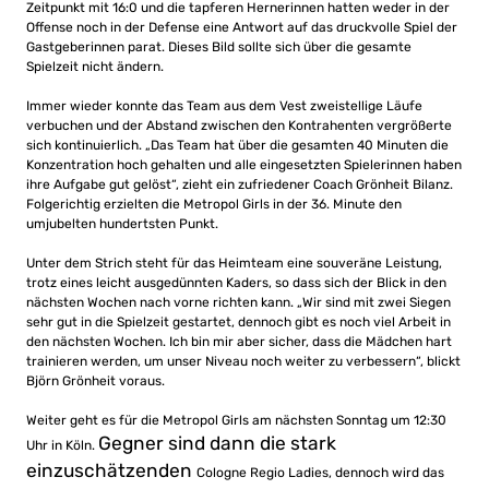
Zeitpunkt mit 16:0 und die tapferen Hernerinnen hatten weder in der
Offense noch in der Defense eine Antwort auf das druckvolle Spiel der
Gastgeberinnen parat. Dieses Bild sollte sich über die gesamte
Spielzeit nicht ändern.
Immer wieder konnte das Team aus dem Vest zweistellige Läufe
verbuchen und der Abstand zwischen den Kontrahenten vergrößerte
sich kontinuierlich. „Das Team hat über die gesamten 40 Minuten die
Konzentration hoch gehalten und alle eingesetzten Spielerinnen haben
ihre Aufgabe gut gelöst“, zieht ein zufriedener Coach Grönheit Bilanz.
Folgerichtig erzielten die Metropol Girls in der 36. Minute den
umjubelten hundertsten Punkt.
Unter dem Strich steht für das Heimteam eine souveräne Leistung,
trotz eines leicht ausgedünnten Kaders, so dass sich der Blick in den
nächsten Wochen nach vorne richten kann. „Wir sind mit zwei Siegen
sehr gut in die Spielzeit gestartet, dennoch gibt es noch viel Arbeit in
den nächsten Wochen. Ich bin mir aber sicher, dass die Mädchen hart
trainieren werden, um unser Niveau noch weiter zu verbessern“, blickt
Björn Grönheit voraus.
Weiter geht es für die Metropol Girls am nächsten Sonntag um 12:30
Gegner sind dann die stark
Uhr in Köln.
einzuschätzenden
Cologne Regio Ladies, dennoch wird das